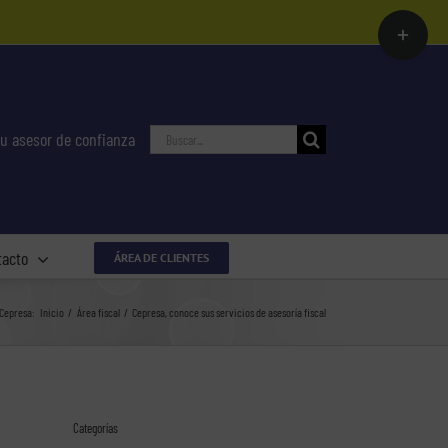
Toggle
Sliding
Bar
Area
Buscar:
u asesor de confianza
tacto
ÁREA DE CLIENTES
 Cepresa:
Inicio
Área fiscal
Cepresa, conoce sus servicios de asesoría fiscal
Categorías