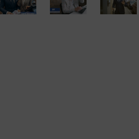
Hacienda y elimina
por sorpresa en el
El fraude fisc
la obligación de
domicilio con la
de 2)
presentar la
nueva ley contra el
declaración de la
fraude fiscal
renta por internet.
La sentencia