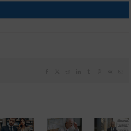
Facebook
X
Reddit
LinkedIn
Tumblr
Pinterest
Vk
Cor
elec
El Tribunal
Supremo
contradice a
Las inspecciones