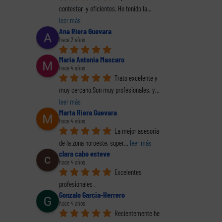
contestar  y eficientes. He tenido la
... 
leer más
Ana Riera Guevara
hace 2 años
Maria Antonia Mascaro
hace 4 años
Trato excelente y 
muy cercano.Son muy profesionales, y
... 
leer más
Marta Riera Guevara
reo
hace 4 años
trónico
La mejor asesoría 
de la zona noroeste, super
... 
leer más
clara cabo esteve
hace 4 años
Excelentes 
profesionales .
E
Gonzalo Garcia-Herrero
hace 4 años
Recientemente he 
co
El perfil de los