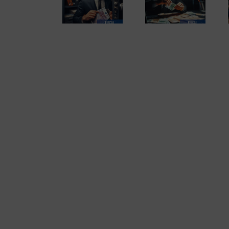
El fraude fiscal (2
Los delitos fiscales
emprendedores
de 2)
(1 de 2)
españoles. Informe
completo en pdf