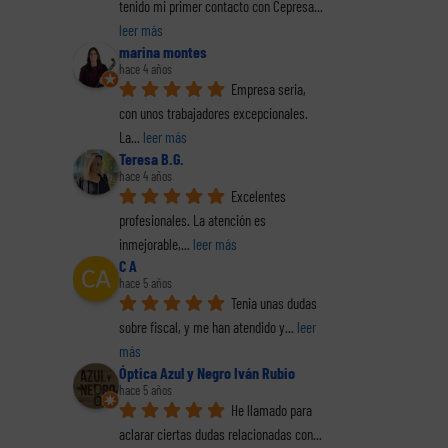
Hacie
tenido mi primer contacto con Cepresa
... 
al (2
Los delitos fiscales
emprendedores
la o
leer más
(1 de 2)
españoles. Informe
pr
marina montes
completo en pdf
decl
hace 4 años
renta
Empresa seria, 
La
con unos trabajadores excepcionales. 
La
... 
leer más
Teresa B.G.
hace 4 años
Excelentes 
profesionales. La atención es 
inmejorable,
... 
leer más
C A
hace 5 años
Tenia unas dudas 
sobre fiscal, y me han atendido y
... 
leer 
más
Óptica Azul y Negro Iván Rubio
hace 5 años
He llamado para 
aclarar ciertas dudas relacionadas con
... 