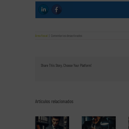
en
Área fiscal
|
Comentarios desactivados
Cepresa,
conoce
sus
servicios
de
asesoría
Share This Story, Choose Your Platform!
fiscal
Artículos relacionados
El perfil de los