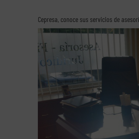
Cepresa, conoce sus servicios de asesorí
Ver
imagen
más
grande