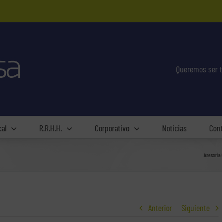
Queremos ser t
cal
R.R.H.H.
Corporativo
Noticias
Con
Asesoría
Anterior
Siguiente