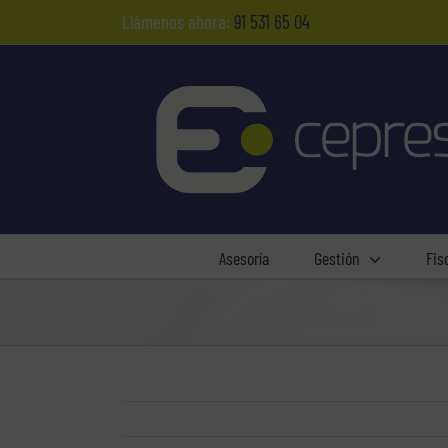
Saltar
Llámenos ahora:
91 531 65 04
al
contenido
Asesoría
Gestión
Fis