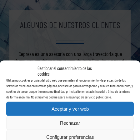
ALGUNOS DE NUESTROS CLIENTES
Cepresa es una asesoría con una larga trayectoria que
ofrece sus servicios a empresas de toda España, ya sea de
manera permanente o puntual.
Gestionar el consentimiento de las
cookies
Son muy numerosas las empresas para las que trabajamos
Utilizamos cookies propias del sitio web que permiten el funcionamiento y la prestación de los
servicios ofrecidos en nuestras páginas, necesarias para la navegación y su buen funcionamiento, y
y todas conocen nuestro compromiso para ofrecer siempre
cookies de terceros que tienen como finalidad principal tener estadísticas del tráfico de la misma
el mejor servicio.
de forma anónima. No utilizamos cookies para ningún tipo de servicio publicitario.
Aceptar y ver web
Rechazar
Configurar preferencias