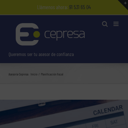
Saltar
Llámenos ahora:
91 531 65 04
al
contenido
Queremos ser tu asesor de confianza
Asesoría Cepresa:
Inicio
Planificación fiscal