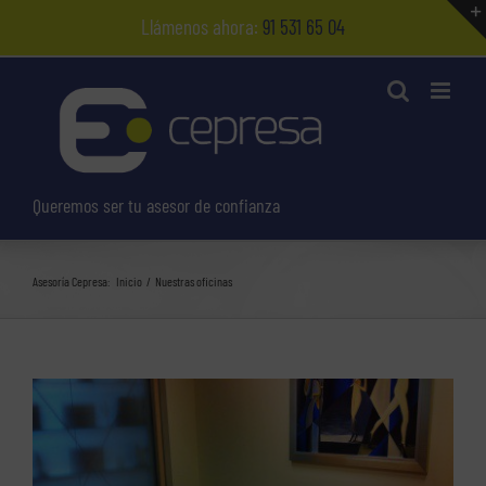
Saltar
Llámenos ahora:
91 531 65 04
al
contenido
Queremos ser tu asesor de confianza
Asesoría Cepresa:
Inicio
Nuestras oficinas