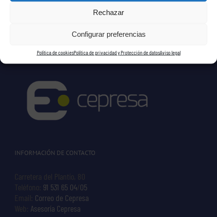
Rechazar
Configurar preferencias
Política de cookies
Política de privacidad y Protección de datos
Aviso legal
INFORMACIÓN DE CONTACTO
Carretera del Plantío, 80
Teléfono:
91 531 65 04
/
05
Email:
Correo de Cepresa
Web:
Asesoría Cepresa