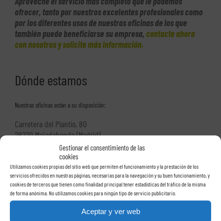
Aproveche el servicio más completo que le podemos
ofrecer, tanto por nuestros excelentes profesionales como
por los diferentes usos de nuestras oficinas de los que
también puede beneficiarse su empresa,
contacte ahora
con nosotros y solicite más información
.
Dónde estamos
Nuestras oficinas están a su disposición:
Carretera del Plantío, 80
28220 Majadahonda (Madrid)
Teléfonos: 91 531 65 04/05
Gestionar el consentimiento de las
Web:
www.cepresa.com
cookies
Utilizamos cookies propias del sitio web que permiten el funcionamiento y la prestación de los
servicios ofrecidos en nuestras páginas, necesarias para la navegación y su buen funcionamiento, y
cookies de terceros que tienen como finalidad principal tener estadísticas del tráfico de la misma
de forma anónima. No utilizamos cookies para ningún tipo de servicio publicitario.
Estaremos encantadas de recibirle
Aceptar y ver web