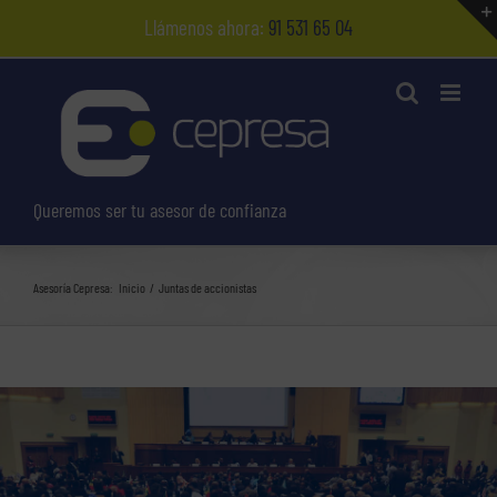
Saltar
Llámenos ahora:
91 531 65 04
al
contenido
Queremos ser tu asesor de confianza
Asesoría Cepresa:
Inicio
Juntas de accionistas