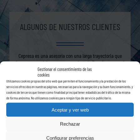
ALGUNOS DE NUESTROS CLIENTES
Cepresa es una asesoría con una larga trayectoria que
ofrece sus servicios a empresas de toda España, ya sea de
manera permanente o puntual.
Gestionar el consentimiento de las
cookies
Utilizamos cookies propias del sitio web que permiten el funcionamiento y la prestación de los
Son muy numerosas las empresas para las que trabajamos
servicios ofrecidos en nuestras páginas, necesarias para la navegación y su buen funcionamiento, y
y todas conocen nuestro compromiso para ofrecer siempre
cookies de terceros que tienen como finalidad principal tener estadísticas del tráfico de la misma
el mejor servicio.
de forma anónima. No utilizamos cookies para ningún tipo de servicio publicitario.
Aceptar y ver web
Rechazar
Configurar preferencias