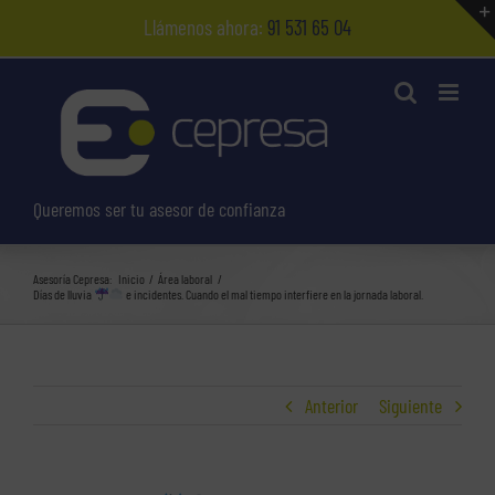
Saltar
Llámenos ahora:
91 531 65 04
al
contenido
Queremos ser tu asesor de confianza
Asesoría Cepresa:
Inicio
Área laboral
Días de lluvia
e incidentes. Cuando el mal tiempo interfiere en la jornada laboral.
Anterior
Siguiente