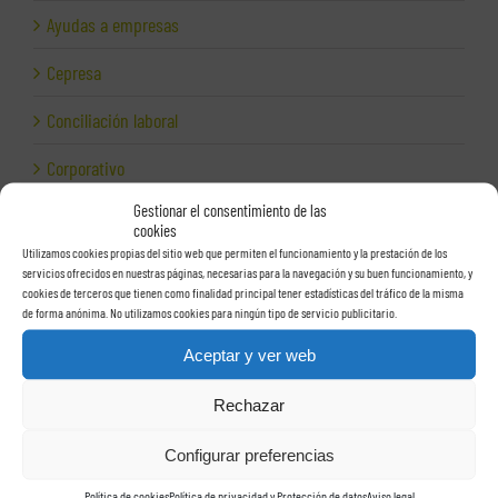
Ayudas a empresas
Cepresa
Conciliación laboral
Corporativo
Gestionar el consentimiento de las
Despidos
cookies
Utilizamos cookies propias del sitio web que permiten el funcionamiento y la prestación de los
Dirección financiera
servicios ofrecidos en nuestras páginas, necesarias para la navegación y su buen funcionamiento, y
cookies de terceros que tienen como finalidad principal tener estadísticas del tráfico de la misma
Empresas e Internet
de forma anónima. No utilizamos cookies para ningún tipo de servicio publicitario.
Aceptar y ver web
Exportación
Rechazar
Facturas
Grupos de sociedades
Configurar preferencias
Política de cookies
Política de privacidad y Protección de datos
Aviso legal