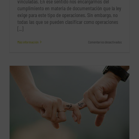
vinculadas. En ese sentido nos encargarmos del
cumplimiento en materia de documentación que la ley
exige para este tipo de operaciones. Sin embargo, no
todas las que se pueden clasificar como operaciones
[...]
en
Más información
Comentarios desactivados
Operaciones
vinculadas
excluidas
del
cumplimiento
de
las
obligaciones
de
documentaci