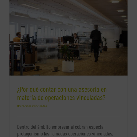
qué
casos
se
consideran
así?
?
¿Por qué contar con una asesoría en
materia de operaciones vinculadas?
Operaciones vinculadas
Dentro del ámbito empresarial cobran especial
protagonismo las llamadas operaciones vinculadas,