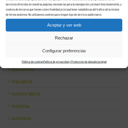
vinculadas?
servicios ofrecidos en nuestras páginas, necesarias para la navegación y su buen funcionamiento, y
cookies de terceros que tienen como finalidad principal tener estadísticas del tráfico de la misma
de forma anónima. No utilizamos cookies para ningún tipo de servicio publicitario.
Aceptar y ver web
Categorías
Rechazar
Área contable
Configurar preferencias
Área fiscal
Política de cookies
Política de privacidad y Protección de datos
Aviso legal
Área jurídica
Área laboral
Auditoría laboral
Auditorías
Autónomos