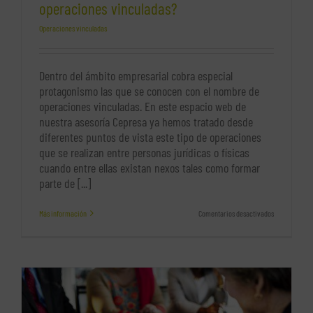
operaciones vinculadas?
Operaciones vinculadas
Dentro del ámbito empresarial cobra especial
protagonismo las que se conocen con el nombre de
operaciones vinculadas. En este espacio web de
nuestra asesoría Cepresa ya hemos tratado desde
diferentes puntos de vista este tipo de operaciones
que se realizan entre personas jurídicas o físicas
cuando entre ellas existan nexos tales como formar
parte de [...]
en
Más información
Comentarios desactivados
¿Cómo
afectan
a
las
empresas
las
operaciones
vinculadas?