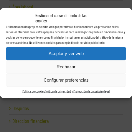
Área laboral
Gestionar el consentimiento de las
Auditoría laboral
cookies
Utilizamos cookies propias del sitio web que permiten el funcionamiento y la prestación de los
Auditorías
servicios ofrecidos en nuestras páginas, necesarias para la navegación y su buen funcionamiento, y
cookies de terceros que tienen como finalidad principal tener estadísticas del tráfico de la misma
de forma anónima. No utilizamos cookies para ningún tipo de servicio publicitario.
Autónomos
Aceptar y ver web
Ayudas a empresas
Rechazar
Cepresa
Configurar preferencias
Conciliación laboral
Política de cookies
Política de privacidad y Protección de datos
Aviso legal
Corporativo
Despidos
Dirección financiera