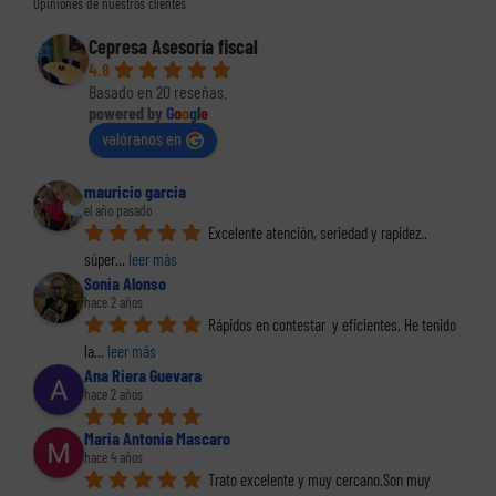
Opiniones de nuestros clientes
Cepresa Asesoría fiscal
4.8
Basado en 20 reseñas.
powered by
G
o
o
g
l
e
valóranos en
mauricio garcia
el año pasado
Excelente atención, seriedad y rapidez.. 
súper
... 
leer más
Sonia Alonso
hace 2 años
Rápidos en contestar  y eficientes. He tenido 
la
... 
leer más
Ana Riera Guevara
hace 2 años
Maria Antonia Mascaro
hace 4 años
Trato excelente y muy cercano.Son muy 