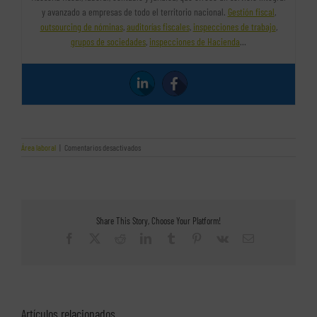
y avanzado a empresas de todo el territorio nacional.
Gestión fiscal
,
outsourcing de nóminas
,
auditorías fiscales
,
inspecciones de trabajo
,
grupos de sociedades
,
inspecciones de Hacienda
…
en
Área laboral
|
Comentarios desactivados
ERTE
por
impedimento
y
ERTE
de
Share This Story, Choose Your Platform!
limitación.
Exoneraciones
Facebook
X
Reddit
LinkedIn
Tumblr
Pinterest
Vk
Correo
y
electrónico
cómo
pasar
de
uno
a
otro.
Artículos relacionados