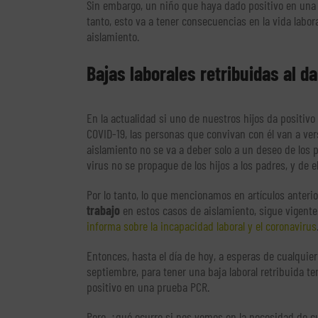
Sin embargo, un niño que haya dado positivo en una d
tanto, esto va a tener consecuencias en la vida labor
aislamiento.
Bajas laborales retribuidas al da
En la actualidad si uno de nuestros hijos da positiv
COVID-19, las personas que convivan con él van a ver
aislamiento no se va a deber solo a un deseo de los 
virus no se propague de los hijos a los padres, y de e
Por lo tanto, lo que mencionamos en artículos anteri
trabajo
en estos casos de aislamiento, sigue vigente
informa sobre la incapacidad laboral y el coronavirus
Entonces, hasta el día de hoy, a esperas de cualquie
septiembre, para tener una baja laboral retribuida 
positivo en una prueba PCR.
Pero, ¿qué ocurre si nos vemos en la necesidad de cu