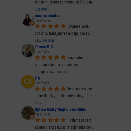
s una
sociales
incapacidad
tenido mi primer contacto con Cepresa
... 
trans
 no
de una sociedad
temporal
leer más
con
turo.
limitada.
para las empresas.
marina montes
hace 4 años
Empresa seria, 
con unos trabajadores excepcionales. 
La
... 
leer más
Teresa B.G.
hace 4 años
Excelentes 
profesionales. La atención es 
inmejorable,
... 
leer más
C A
hace 5 años
Tenia unas dudas 
sobre fiscal, y me han atendido y
... 
leer 
más
Óptica Azul y Negro Iván Rubio
hace 5 años
He llamado para 
aclarar ciertas dudas relacionadas con
... 