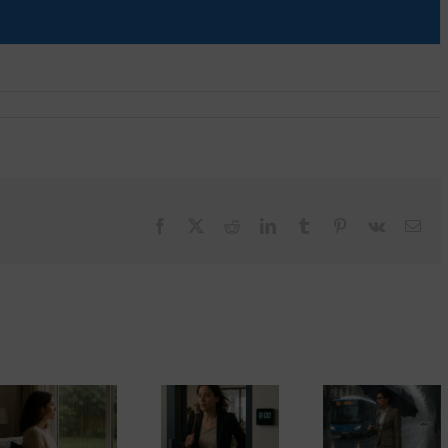
Facebook
X
Reddit
LinkedIn
Tumblr
Pinterest
Vk
Cor
elec
Días de lluvia
Una empres
Registro horario
e incidentes.
que no valora
en España y la
Cuando el mal