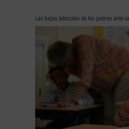
Las bajas laborales de los padres ante u
Ver
imagen
más
grande