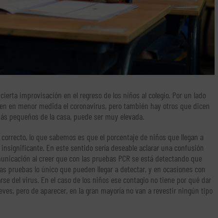
ierta improvisación en el regreso de los niños al colegio. Por un lado
en en menor medida el coronavirus, pero también hay otros que dicen
s más pequeños de la casa, puede ser muy elevada.
 correcto, lo que sabemos es que el porcentaje de niños que llegan a
nsignificante. En este sentido sería deseable aclarar una confusión
nicación al creer que con las pruebas PCR se está detectando que
as pruebas lo único que pueden llegar a detectar, y en ocasiones con
rse del virus. En el caso de los niños ese contagio no tiene por qué dar
eves, pero de aparecer, en la gran mayoría no van a revestir ningún tipo