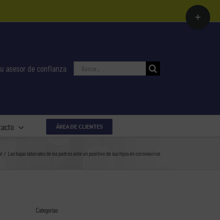
Toggle
Sliding
Bar
Area
Buscar:
u asesor de confianza
tacto
ÁREA DE CLIENTES
l
Las bajas laborales de los padres ante un positivo de sus hijos en coronavirus
Categorías