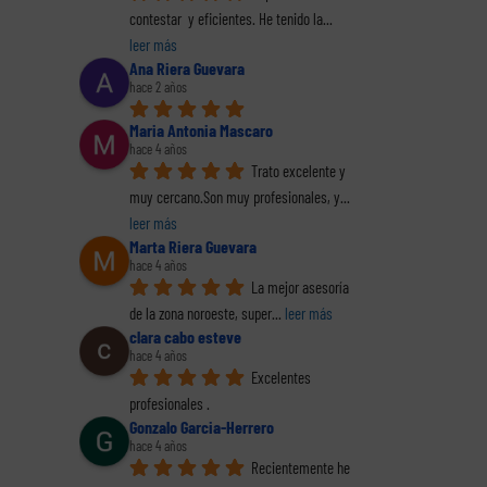
contestar  y eficientes. He tenido la
... 
leer más
Ana Riera Guevara
hace 2 años
Maria Antonia Mascaro
hace 4 años
Trato excelente y 
muy cercano.Son muy profesionales, y
... 
leer más
Marta Riera Guevara
reo
trónico
hace 4 años
La mejor asesoría 
de la zona noroeste, super
... 
leer más
clara cabo esteve
hace 4 años
Excelentes 
profesionales .
Gonzalo Garcia-Herrero
hace 4 años
a
Personalización de
La importancia
Regi
Recientemente he 
 bien
los estatutos
creciente de la
en