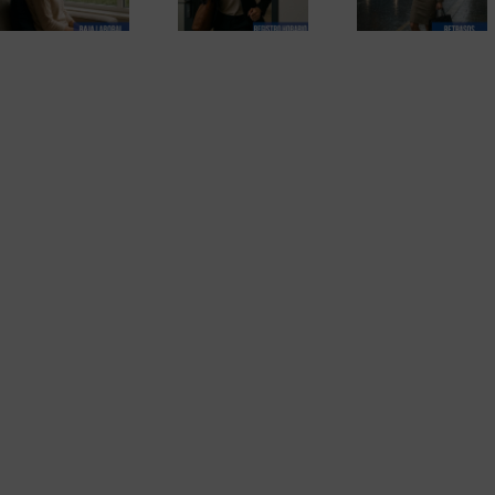
sus riesgos e
transición hacia el
tiempo interfiere
empresa que
control digital
en la jornada
protege su fu
laboral.