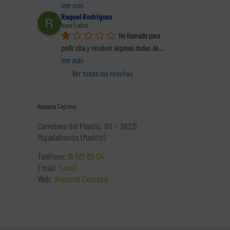
leer más
Raquel Rodriguez
hace 5 años
He llamado para 
pedir cita y resolver algunas dudas de
... 
leer más
Ver todas las reseñas
Asesoría Cepresa
Carretera del Plantío, 80 – 28221
Majadahonda (Madrid)
Teléfono:
91 531 65 04
Email:
Email
Web:
Asesoría Cepresa