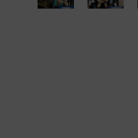
sus riesgos es una
sociales
incapacidad
empresa que no
de una sociedad
temporal
protege su futuro.
limitada.
para las empresas.