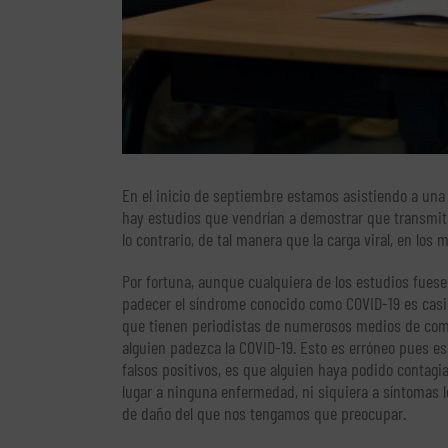
En el inicio de septiembre estamos asistiendo a una c
hay estudios que vendrían a demostrar que transmit
lo contrario, de tal manera que la carga viral, en lo
Por fortuna, aunque cualquiera de los estudios fuese
padecer el síndrome conocido como COVID-19 es casi i
que tienen periodistas de numerosos medios de comu
alguien padezca la COVID-19. Esto es erróneo pues es
falsos positivos, es que alguien haya podido contagia
lugar a ninguna enfermedad, ni siquiera a síntomas l
de daño del que nos tengamos que preocupar.