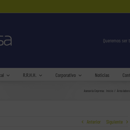
Queremos ser t
cal
R.R.H.H.
Corporativo
Noticias
Con
Asesoría Cepresa:
Inicio
Área labora
Anterior
Siguiente