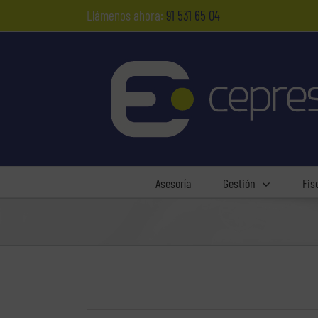
Saltar
Llámenos ahora:
91 531 65 04
al
contenido
Asesoría
Gestión
Fis