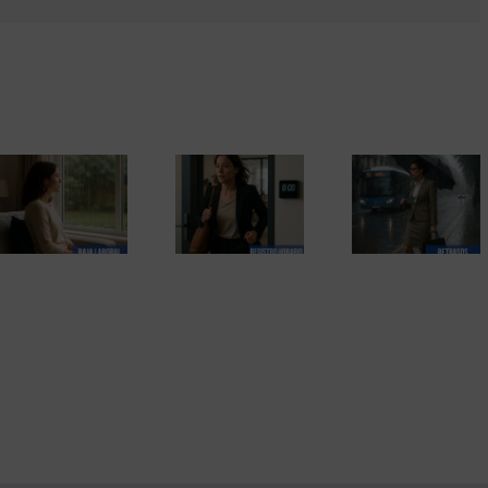
Días de lluvia
Una empres
Registro horario
e incidentes.
que no valora
en España y la
Cuando el mal
sus riesgos e
transición hacia el
tiempo interfiere
empresa que
control digital
en la jornada
protege su fu
laboral.