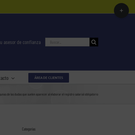
Toggle
Sliding
Bar
Area
Buscar:
u asesor de confianza
tacto
ÁREA DE CLIENTES
gunas de las dudas que suelen aparecer al elaborar el registro salarial obligatorio
Categorías