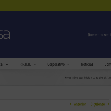
Queremos ser t
cal
R.R.H.H.
Corporativo
Noticias
Con
Asesoría Cepresa:
Inicio
Área laboral
Al
Anterior
Siguiente