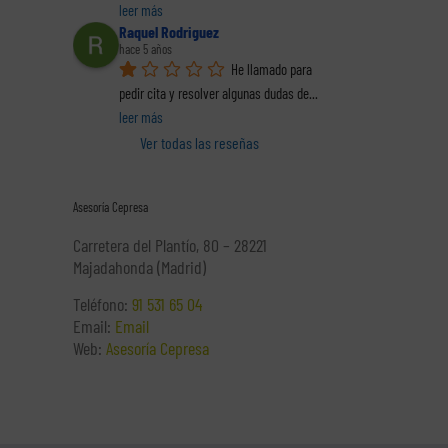
leer más
Raquel Rodriguez
hace 5 años
He llamado para 
pedir cita y resolver algunas dudas de
... 
leer más
Ver todas las reseñas
a
Personalización de
La importancia
Regi
 bien
los estatutos
creciente de la
en
Asesoría Cepresa
s una
sociales
incapacidad
trans
 no
de una sociedad
temporal
con
Carretera del Plantío, 80 – 28221
turo.
limitada.
para las empresas.
Majadahonda (Madrid)
Teléfono:
91 531 65 04
Email:
Email
Web:
Asesoría Cepresa