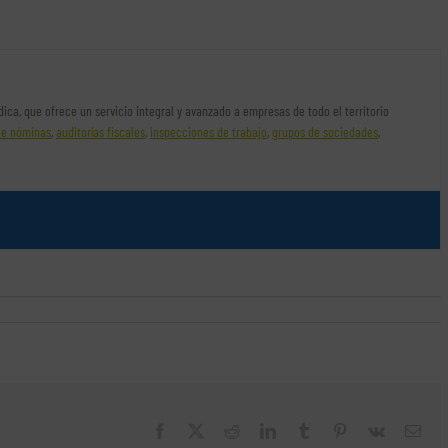
rídica, que ofrece un servicio integral y avanzado a empresas de todo el territorio
de nóminas
,
auditorías fiscales
,
inspecciones de trabajo
,
grupos de sociedades
,
Facebook
X
Reddit
LinkedIn
Tumblr
Pinterest
Vk
Cor
elec