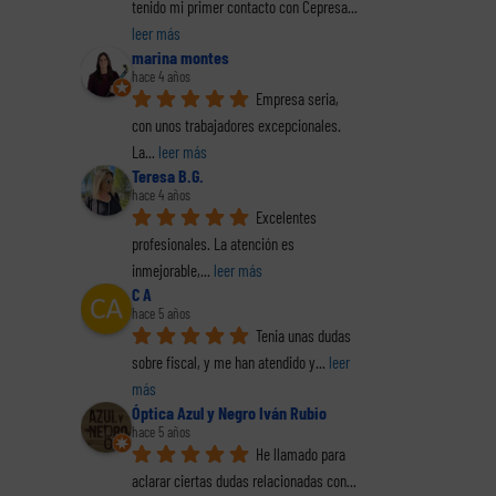
tenido mi primer contacto con Cepresa
... 
leer más
marina montes
hace 4 años
Empresa seria, 
con unos trabajadores excepcionales. 
La
... 
leer más
Teresa B.G.
hace 4 años
Excelentes 
profesionales. La atención es 
inmejorable,
... 
leer más
C A
hace 5 años
Tenia unas dudas 
sobre fiscal, y me han atendido y
... 
leer 
más
Óptica Azul y Negro Iván Rubio
hace 5 años
He llamado para 
reo
aclarar ciertas dudas relacionadas con
... 
trónico