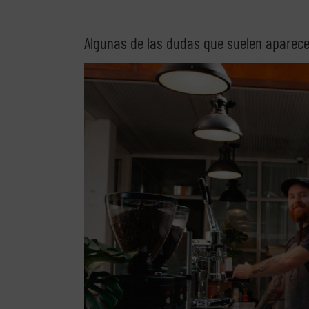
Algunas de las dudas que suelen aparecer 
Ver
imagen
más
grande