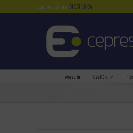
Saltar
Llámenos ahora:
91 531 65 04
al
contenido
Asesoría
Gestión
Fis