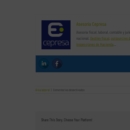
Asesoría Cepresa
Asesoría fiscal, laboral, contable y ju
nacional.
Gestión fiscal
,
outsourcing 
inspecciones de Hacienda
…
en
Área laboral
|
Comentarios desactivados
Algunas
de
las
dudas
que
suelen
Share This Story, Choose Your Platform!
aparecer
al
elaborar