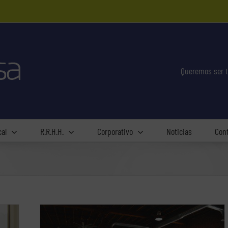
Queremos ser t
cal
R.R.H.H.
Corporativo
Noticias
Con