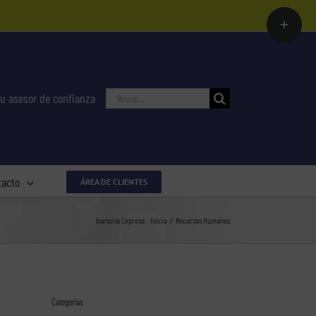
Toggle
Sliding
Bar
Area
Buscar:
u asesor de confianza
tacto
ÁREA DE CLIENTES
Asesoría Cepresa:
Inicio
Recursos Humanos
Categorías