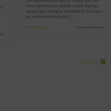
una responsabilidad, también supone tener que
tomar decisiones que pueden resultar ingratas,
in
aunque sean necesarias totalmente. En este caso,
nos estamos refiriendo, en [...]
en
Más información
Comentarios desactivados
Razones
en
dos
para
Claves
despedi
para
a
conseguir
un
que
trabaja
el
despido
de
Anterior
1
2
un
empleado
se
realice
sin
un
conflicto
laboral