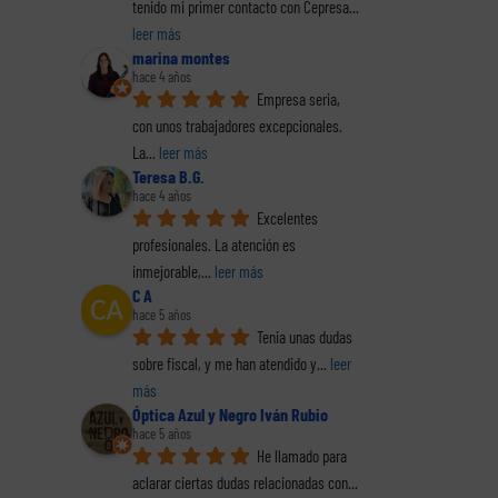
tenido mi primer contacto con Cepresa
... 
leer más
marina montes
hace 4 años
Empresa seria, 
con unos trabajadores excepcionales. 
La
... 
leer más
Teresa B.G.
hace 4 años
Excelentes 
profesionales. La atención es 
inmejorable,
... 
leer más
C A
hace 5 años
Tenia unas dudas 
sobre fiscal, y me han atendido y
... 
leer 
más
Óptica Azul y Negro Iván Rubio
hace 5 años
He llamado para 
aclarar ciertas dudas relacionadas con
... 