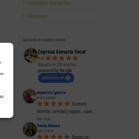
Sociedades mercantiles
Teletrabajo
Opiniones de nuestros clientes
Cepresa Asesoría fiscal
4.8
n
Basado en 20 reseñas.
powered by
G
o
o
g
l
e
ipo
valóranos en
mauricio garcia
as
el año pasado
Excelente 
atención, seriedad y rapidez.. súper
... 
leer más
Sonia Alonso
hace 2 años
Rápidos en 