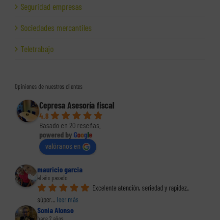
Seguridad empresas
Sociedades mercantiles
Teletrabajo
Opiniones de nuestros clientes
Cepresa Asesoría fiscal
4.8
Basado en 20 reseñas.
powered by
G
o
o
g
l
e
valóranos en
mauricio garcia
el año pasado
Excelente atención, seriedad y rapidez.. 
súper
... 
leer más
Sonia Alonso
hace 2 años