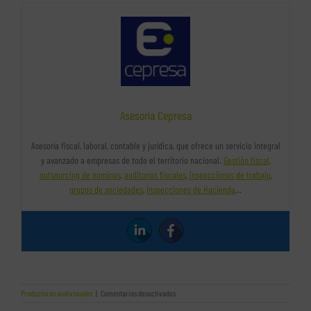
Asesoría Cepresa
Asesoría fiscal, laboral, contable y jurídica, que ofrece un servicio integral
y avanzado a empresas de todo el territorio nacional.
Gestión fiscal
,
outsourcing de nóminas
,
auditorías fiscales
,
inspecciones de trabajo
,
grupos de sociedades
,
inspecciones de Hacienda
…
en
Productoras audivisuales
|
Comentarios desactivados
Las