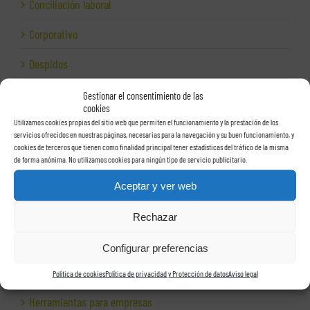
Conciliación laboral
Corporativo
Despidos
Dirección financiera
Gestionar el consentimiento de las
cookies
Empresas e Internet
Utilizamos cookies propias del sitio web que permiten el funcionamiento y la prestación de los
servicios ofrecidos en nuestras páginas, necesarias para la navegación y su buen funcionamiento, y
cookies de terceros que tienen como finalidad principal tener estadísticas del tráfico de la misma
Exportación
de forma anónima. No utilizamos cookies para ningún tipo de servicio publicitario.
Facturas
Aceptar y ver web
Grupos de sociedades
Rechazar
Hacienda
Configurar preferencias
Herencias
Política de cookies
Política de privacidad y Protección de datos
Aviso legal
Herramientas para empresas