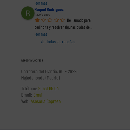
leer más
Raquel Rodriguez
hace 5 años
He llamado para 
pedir cita y resolver algunas dudas de
... 
leer más
Ver todas las reseñas
Asesoría Cepresa
Carretera del Plantío, 80 – 28221
Majadahonda (Madrid)
Teléfono:
91 531 65 04
Email:
Email
Web:
Asesoría Cepresa