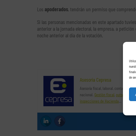
Los
apoderados
, tendrán un permiso que comprender
Si las personas mencionadas en este apartado tuvies
anterior a la jornada electoral, la empresa, a petició
noche anterior al día de la votación.
Utili
nuest
final
de se
Asesoría Cepresa
Asesoría fiscal, laboral, contable y ju
nacional.
Gestión fiscal
,
outsourcing 
inspecciones de Hacienda
…