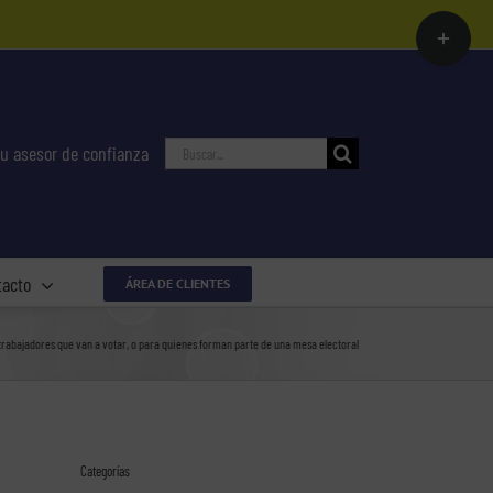
Toggle
Sliding
Bar
Area
Buscar:
u asesor de confianza
tacto
ÁREA DE CLIENTES
trabajadores que van a votar, o para quienes forman parte de una mesa electoral
Categorías