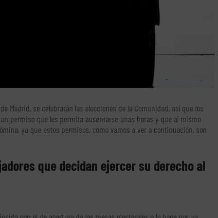
de Madrid, se celebrarán las elecciones de la Comunidad, así que los
r un permiso que les permita ausentarse unas horas y que al mismo
ómina, ya que estos permisos, como vamos a ver a continuación, son
jadores que decidan ejercer su derecho al
incida con el de apertura de las mesas electorales o lo haga por un