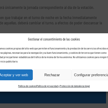
á únicamente la jornada correspondiente al día de la votación.
en que trabajar en el turno de noche en la fecha inmediatamente
n de aquellas, deberá cambiar el turno, a efectos de poder descansar la
Gestionar el consentimiento de las cookies
zamos cookies propias del sitio web que permiten el funcionamiento y la prestación de los servicios ofrecidos e
ras páginas, necesarias para la navegación y su buen funcionamiento, y cookies de terceros que tienen como
idad principal tener estadísticas del tráfico de la misma de forma anónima. No utilizamos cookies para ningún t
rvicio publicitario.
rídica, que ofrece un servicio integral y avanzado a empresas de todo el territorio
Aceptar y ver web
Rechazar
Configurar preferenci
de nóminas
,
auditorías fiscales
,
inspecciones de trabajo
,
grupos de sociedades
,
Política de cookies
Política de privacidad y Protección de datos
Aviso legal