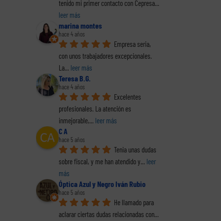
tenido mi primer contacto con Cepresa
... 
leer más
marina montes
hace 4 años
Empresa seria, 
con unos trabajadores excepcionales. 
La
... 
leer más
Teresa B.G.
hace 4 años
Excelentes 
profesionales. La atención es 
inmejorable,
... 
leer más
C A
hace 5 años
Tenia unas dudas 
sobre fiscal, y me han atendido y
... 
leer 
más
Óptica Azul y Negro Iván Rubio
hace 5 años
He llamado para 
aclarar ciertas dudas relacionadas con
... 