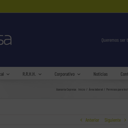
Queremos ser t
cal
R.R.H.H.
Corporativo
Noticias
Con
Asesoría Cepresa:
Inicio
Área laboral
Permisos para los 
Anterior
Siguiente