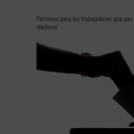
Permisos para los trabajadores que van 
electoral
Ver
imagen
más
grande