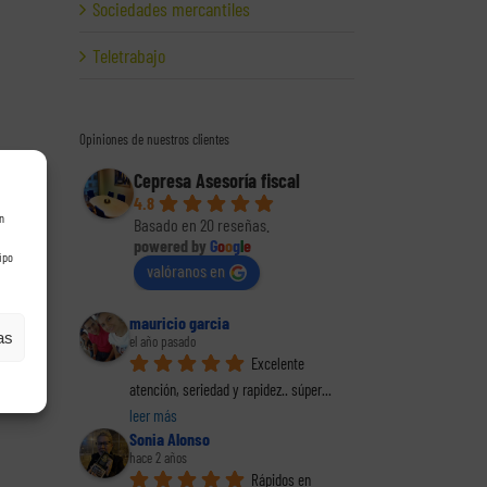
Sociedades mercantiles
Teletrabajo
Opiniones de nuestros clientes
Cepresa Asesoría fiscal
4.8
n
Basado en 20 reseñas.
powered by
G
o
o
g
l
e
ipo
valóranos en
mauricio garcia
as
el año pasado
Excelente 
atención, seriedad y rapidez.. súper
... 
leer más
Sonia Alonso
hace 2 años
Rápidos en 