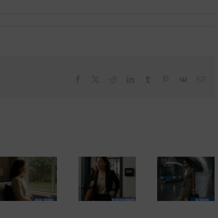
Facebook
X
Reddit
LinkedIn
Tumblr
Pinterest
Vk
Cor
elec
Días de lluvia
Una empres
Registro horario
e incidentes.
que no valora
en España y la
Cuando el mal
sus riesgos e
transición hacia el
tiempo interfiere
empresa que
control digital
en la jornada
protege su fu
laboral.