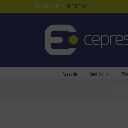
Saltar
Llámenos ahora:
91 531 65 04
al
contenido
Asesoría
Gestión
Fis