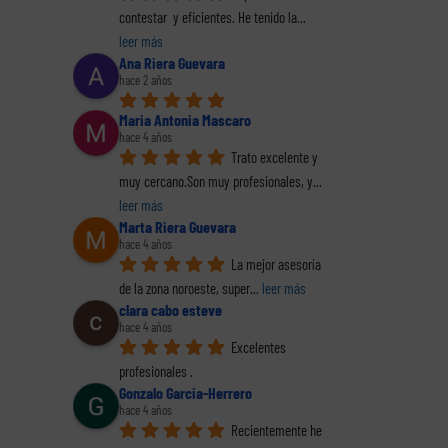
contestar  y eficientes. He tenido la
... 
leer más
Ana Riera Guevara
hace 2 años
Maria Antonia Mascaro
hace 4 años
Trato excelente y 
reo
trónico
muy cercano.Son muy profesionales, y
... 
leer más
Marta Riera Guevara
hace 4 años
La mejor asesoría 
de la zona noroeste, super
... 
leer más
clara cabo esteve
hace 4 años
Excelentes 
a
Personalización de
La importancia
Regi
 bien
los estatutos
creciente de la
profesionales .
en
s una
sociales
incapacidad
Gonzalo Garcia-Herrero
trans
 no
de una sociedad
temporal
hace 4 años
con
Recientemente he 
turo.
limitada.
para las empresas.