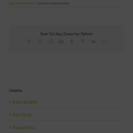
en
Seguridad empresas
|
Comentarios desactivados
Riesgo
para
las
empresas
por
los
Share This Story, Choose Your Platform!
navegadores
web.
Facebook
X
Reddit
LinkedIn
Tumblr
Pinterest
Vk
Correo
Consejos
electrónico
prácticos
y
guía
de
seguridad
Categorías
Área contable
Área fiscal
Área jurídica