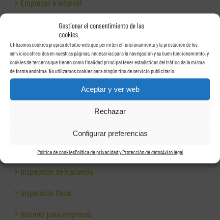
Empresas e Internet
Exportación
Gestionar el consentimiento de las
cookies
Facturas
Utilizamos cookies propias del sitio web que permiten el funcionamiento y la prestación de los
servicios ofrecidos en nuestras páginas, necesarias para la navegación y su buen funcionamiento, y
cookies de terceros que tienen como finalidad principal tener estadísticas del tráfico de la misma
Grupos de sociedades
de forma anónima. No utilizamos cookies para ningún tipo de servicio publicitario.
Hacienda
Aceptar y ver web
Herencias
Rechazar
Herramientas para empresas
Configurar preferencias
Impagos
Política de cookies
Política de privacidad y Protección de datos
Aviso legal
Inspección de Hacienda
Inspección fiscal
Internet para empresas