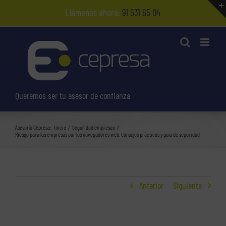
Saltar
Llámenos ahora:
91 531 65 04
al
contenido
Queremos ser tu asesor de confianza
Asesoría Cepresa:
Inicio
Seguridad empresas
Riesgo para las empresas por los navegadores web. Consejos prácticos y guía de seguridad
Anterior
Siguiente