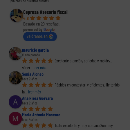
Opiniones de nuestros clientes
Cepresa Asesoría fiscal
4.8
Basado en 20 reseñas.
powered by
G
o
o
g
l
e
valóranos en
mauricio garcia
el año pasado
Excelente atención, seriedad y rapidez.. 
súper
... 
leer más
Sonia Alonso
hace 2 años
Rápidos en contestar  y eficientes. He tenido 
la
... 
leer más
Ana Riera Guevara
hace 2 años
Maria Antonia Mascaro
hace 4 años
Trato excelente y muy cercano.Son muy 