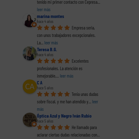
tenido mi primer contacto con Cepresa
... 
leer más
E
marina montes
hace 4 años
co
El perfil de los
Empresa seria, 
Hacie
al (2
Los delitos fiscales
emprendedores
la o
con unos trabajadores excepcionales. 
(1 de 2)
españoles. Informe
pr
La
... 
leer más
completo en pdf
decl
Teresa B.G.
renta
hace 4 años
La
Excelentes 
profesionales. La atención es 
inmejorable,
... 
leer más
C A
hace 5 años
Tenia unas dudas 
sobre fiscal, y me han atendido y
... 
leer 
más
Óptica Azul y Negro Iván Rubio
hace 5 años
He llamado para 
aclarar ciertas dudas relacionadas con
... 