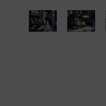
El perfil de los
El fraude fiscal (2
Los delitos fiscales
emprendedores
de 2)
(1 de 2)
españoles. Informe
completo en pdf