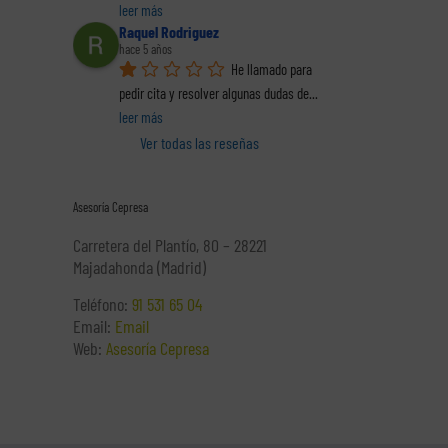
leer más
Raquel Rodriguez
hace 5 años
He llamado para 
pedir cita y resolver algunas dudas de
... 
leer más
Ver todas las reseñas
Asesoría Cepresa
Carretera del Plantío, 80 – 28221
Majadahonda (Madrid)
Teléfono:
91 531 65 04
Email:
Email
Web:
Asesoría Cepresa