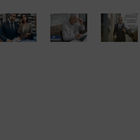
El Tribunal
Supremo
contradice a
Las inspecciones
Hacienda y elimina
por sorpresa en el
El fraude fisc
la obligación de
domicilio con la
de 2)
presentar la
nueva ley contra el
declaración de la
fraude fiscal
renta por internet.
La sentencia