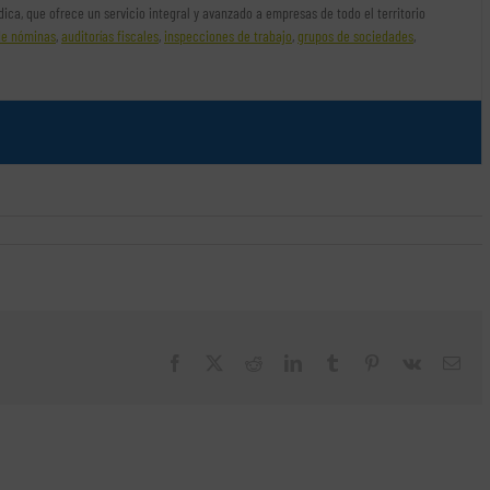
rídica, que ofrece un servicio integral y avanzado a empresas de todo el territorio
de nóminas
,
auditorías fiscales
,
inspecciones de trabajo
,
grupos de sociedades
,
Facebook
X
Reddit
LinkedIn
Tumblr
Pinterest
Vk
Cor
elec