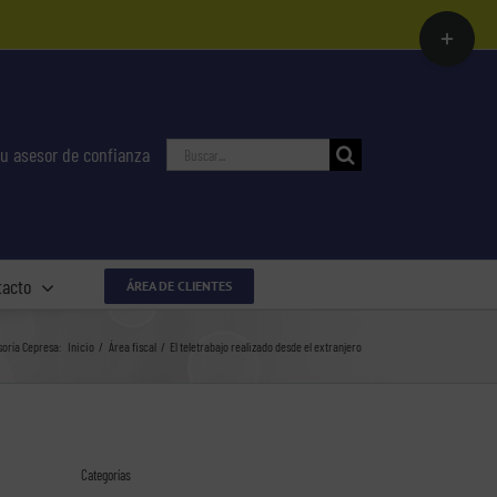
Toggle
Sliding
Bar
Area
Buscar:
u asesor de confianza
tacto
ÁREA DE CLIENTES
soría Cepresa:
Inicio
Área fiscal
El teletrabajo realizado desde el extranjero
Categorías