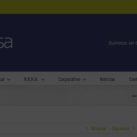
Queremos ser t
cal
R.R.H.H.
Corporativo
Noticias
Con
Ase
Anterior
Siguiente