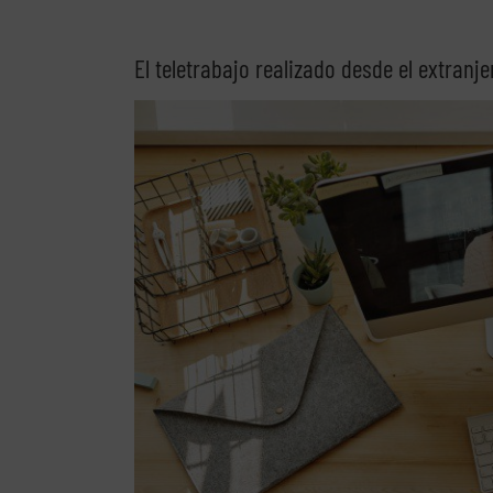
El teletrabajo realizado desde el extranje
Ver
imagen
más
grande