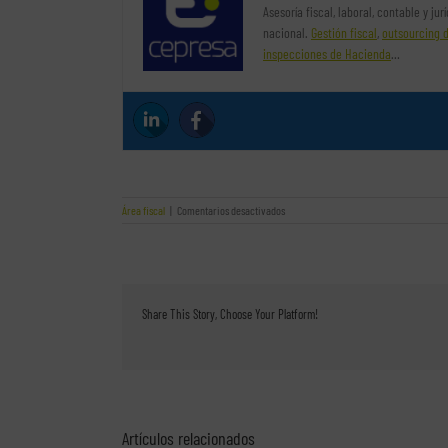
Asesoría fiscal, laboral, contable y ju
nacional.
Gestión fiscal
,
outsourcing 
inspecciones de Hacienda
…
en
Área fiscal
|
Comentarios desactivados
El
teletrabajo
realizado
desde
el
extranjero
Share This Story, Choose Your Platform!
Artículos relacionados