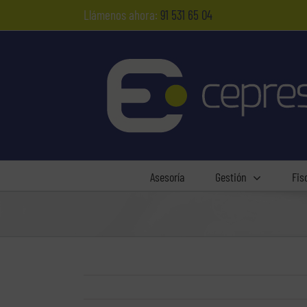
Saltar
Llámenos ahora:
91 531 65 04
al
contenido
Asesoría
Gestión
Fis