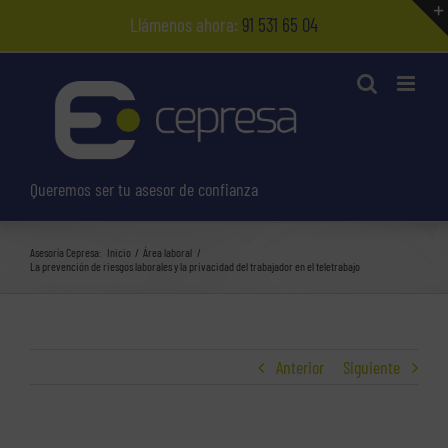
Saltar
Llámenos ahora:
91 531 65 04
al
contenido
Queremos ser tu asesor de confianza
Asesoría Cepresa:
Inicio
Área laboral
La prevención de riesgos laborales y la privacidad del trabajador en el teletrabajo
Anterior
Siguiente