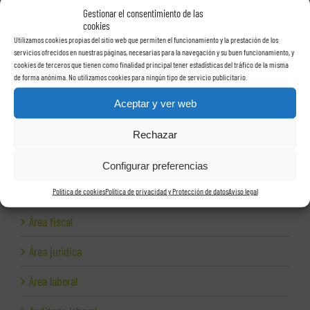
Gestionar el consentimiento de las
cookies
Personalización de los
La importancia creciente de la
s
Utilizamos cookies propias del sitio web que permiten el funcionamiento y la prestación de los
estatutos sociales
incapacidad temporal
ge
servicios ofrecidos en nuestras páginas, necesarias para la navegación y su buen funcionamiento, y
de una sociedad limitada.
para las empresas.
cookies de terceros que tienen como finalidad principal tener estadísticas del tráfico de la misma
de forma anónima. No utilizamos cookies para ningún tipo de servicio publicitario.
Aceptar y ver web
Rechazar
Configurar preferencias
Categorías
Área contable
Política de cookies
Política de privacidad y Protección de datos
Aviso legal
Área fiscal
Área jurídica
Área laboral