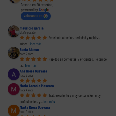
Basado en 20 reseñas.
powered by
G
o
o
g
l
e
valóranos en
mauricio garcia
el año pasado
Excelente atención, seriedad y rapidez.. 
súper
... 
leer más
Sonia Alonso
hace 2 años
Rápidos en contestar  y eficientes. He tenido 
la
... 
leer más
Ana Riera Guevara
hace 2 años
Maria Antonia Mascaro
hace 4 años
Trato excelente y muy cercano.Son muy 
profesionales, y
... 
leer más
Marta Riera Guevara
hace 4 años