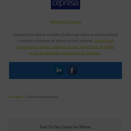
Asesoría Cepresa
Asesoría fiscal, laboral, contable y jurídica, que ofrece un servicio integral
y avanzado a empresas de todo el territorio nacional.
Gestión fiscal
,
outsourcing de nóminas
,
auditorías fiscales
,
inspecciones de trabajo
,
grupos de sociedades
,
inspecciones de Hacienda
…
en
Área laboral
|
Comentarios desactivados
Las
vacaciones
y
varios
asuntos
que
Share This Story, Choose Your Platform!
pueden