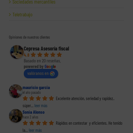
Sociedades mercantiles
Teletrabajo
Opiniones de nuestros clientes
Cepresa Asesoría fiscal
4.8
Basado en 20 reseñas.
powered by
G
o
o
g
l
e
valóranos en
mauricio garcia
el año pasado
Excelente atención, seriedad y rapidez.. 
súper
... 
leer más
Sonia Alonso
hace 2 años
Rápidos en contestar  y eficientes. He tenido 
la
... 
leer más