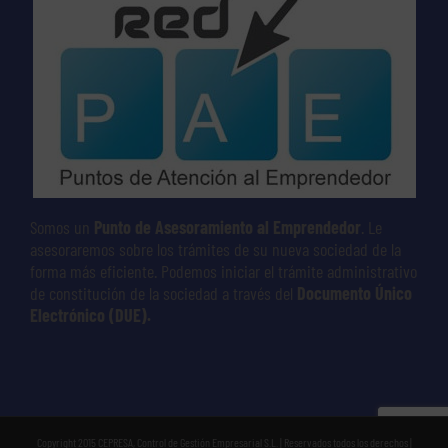
Somos un
Punto de Asesoramiento al Emprendedor
. Le
asesoraremos sobre los trámites de su nueva sociedad de la
forma más eficiente. Podemos iniciar el trámite administrativo
de constitución de la sociedad a través del
Documento Único
Electrónico (DUE).
Copyright 2015 CEPRESA, Control de Gestión Empresarial S.L. | Reservados todos los derechos |