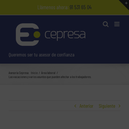
Saltar
Llámenos ahora:
91 531 65 04
al
contenido
Queremos ser tu asesor de confianza
Asesoría Cepresa:
Inicio
Área laboral
Las vacaciones y varios asuntos que pueden afectar a los trabajadores.
Anterior
Siguiente