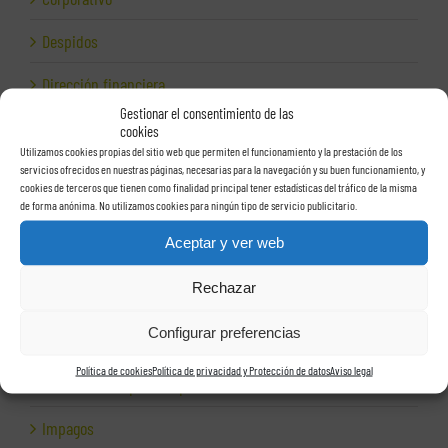
Despidos
Dirección financiera
Gestionar el consentimiento de las
Empresas e Internet
cookies
Utilizamos cookies propias del sitio web que permiten el funcionamiento y la prestación de los
Exportación
servicios ofrecidos en nuestras páginas, necesarias para la navegación y su buen funcionamiento, y
cookies de terceros que tienen como finalidad principal tener estadísticas del tráfico de la misma
de forma anónima. No utilizamos cookies para ningún tipo de servicio publicitario.
Facturas
Aceptar y ver web
Grupos de sociedades
Rechazar
Hacienda
Configurar preferencias
Herencias
Política de cookies
Política de privacidad y Protección de datos
Aviso legal
Herramientas para empresas
Impagos