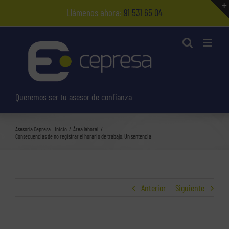
Saltar
Llámenos ahora:
91 531 65 04
al
contenido
Queremos ser tu asesor de confianza
Asesoría Cepresa:
Inicio
Área laboral
Consecuencias de no registrar el horario de trabajo. Un sentencia
Anterior
Siguiente