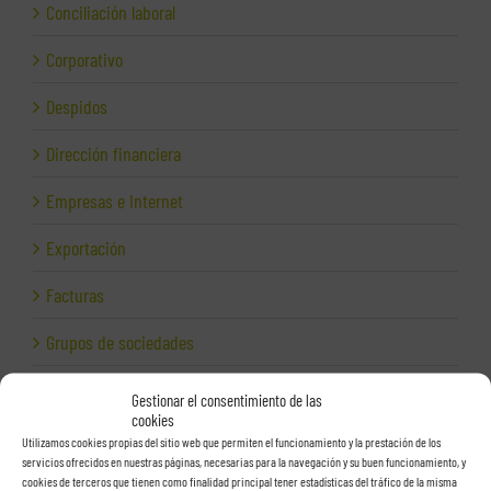
Conciliación laboral
Corporativo
Despidos
Dirección financiera
Empresas e Internet
Exportación
Facturas
Grupos de sociedades
Hacienda
Gestionar el consentimiento de las
cookies
Herencias
Utilizamos cookies propias del sitio web que permiten el funcionamiento y la prestación de los
servicios ofrecidos en nuestras páginas, necesarias para la navegación y su buen funcionamiento, y
Herramientas para empresas
cookies de terceros que tienen como finalidad principal tener estadísticas del tráfico de la misma