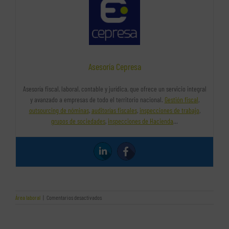
Asesoría Cepresa
Asesoría fiscal, laboral, contable y jurídica, que ofrece un servicio integral
y avanzado a empresas de todo el territorio nacional.
Gestión fiscal
,
outsourcing de nóminas
,
auditorías fiscales
,
inspecciones de trabajo
,
grupos de sociedades
,
inspecciones de Hacienda
…
en
Área laboral
|
Comentarios desactivados
Consecuencias
de
no
registrar