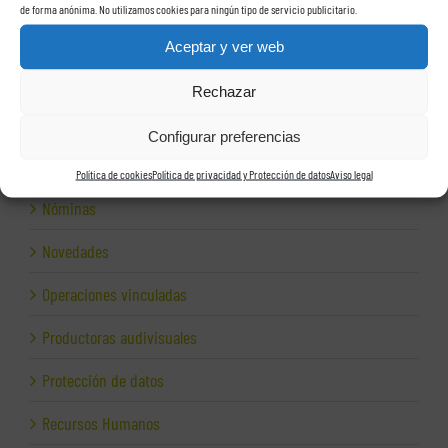
de forma anónima. No utilizamos cookies para ningún tipo de servicio publicitario.
Impagos
Aceptar y ver web
Inspección de Hacienda
Rechazar
Inspección fiscal
Configurar preferencias
Internet para empresas
Política de cookies
Política de privacidad y Protección de datos
Aviso legal
Nóminas
Novedades
Operaciones vinculadas
Productoras audivisuales
Protección de datos
Recursos Humanos