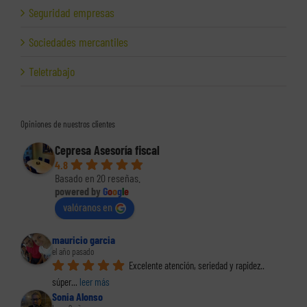
Seguridad empresas
Sociedades mercantiles
Teletrabajo
Opiniones de nuestros clientes
Cepresa Asesoría fiscal
4.8
Basado en 20 reseñas.
powered by
G
o
o
g
l
e
valóranos en
mauricio garcia
el año pasado
Excelente atención, seriedad y rapidez.. 
súper
... 
leer más
Sonia Alonso