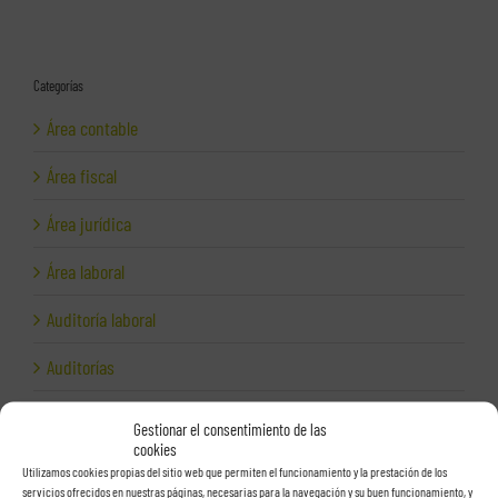
Categorías
Área contable
Área fiscal
Área jurídica
Área laboral
Auditoría laboral
Auditorías
Autónomos
Gestionar el consentimiento de las
cookies
Ayudas a empresas
Utilizamos cookies propias del sitio web que permiten el funcionamiento y la prestación de los
servicios ofrecidos en nuestras páginas, necesarias para la navegación y su buen funcionamiento, y