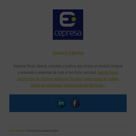
Asesoría Cepresa
Asesoría fiscal, laboral, contable y jurídica, que ofrece un servicio integral
y avanzado a empresas de todo el territorio nacional.
Gestión fiscal
,
outsourcing de nóminas
,
auditorías fiscales
,
inspecciones de trabajo
,
grupos de sociedades
,
inspecciones de Hacienda
…
en
Área fiscal
|
Comentarios desactivados
Medidas