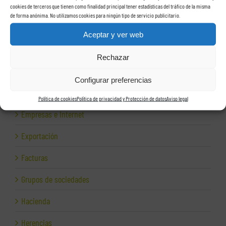
Cepresa
cookies de terceros que tienen como finalidad principal tener estadísticas del tráfico de la misma
de forma anónima. No utilizamos cookies para ningún tipo de servicio publicitario.
Conciliación laboral
Aceptar y ver web
Corporativo
Rechazar
Despidos
Configurar preferencias
Dirección financiera
Política de cookies
Política de privacidad y Protección de datos
Aviso legal
Empresas e Internet
Exportación
Facturas
Grupos de sociedades
Hacienda
Herencias