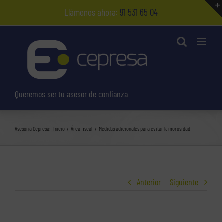
Saltar
Llámenos ahora:
91 531 65 04
al
contenido
Queremos ser tu asesor de confianza
Asesoría Cepresa:
Inicio
Área fiscal
Medidas adicionales para evitar la morosidad
Anterior
Siguiente