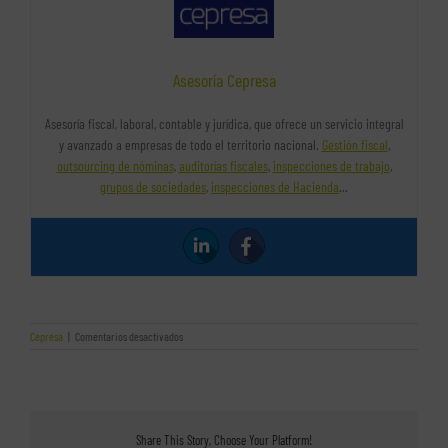
Asesoría Cepresa
Asesoría fiscal, laboral, contable y jurídica, que ofrece un servicio integral
y avanzado a empresas de todo el territorio nacional.
Gestión fiscal
,
outsourcing de nóminas
,
auditorías fiscales
,
inspecciones de trabajo
,
grupos de sociedades
,
inspecciones de Hacienda
…
en
Cepresa
|
Comentarios desactivados
Algunas
razones
a
favor
para
cambiar
Share This Story, Choose Your Platform!
de