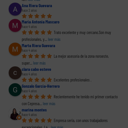
Ana Riera Guevara
hace 2 años
Maria Antonia Mascaro
hace 4 años
Trato excelente y muy cercano.Son muy 
profesionales, y
... 
leer más
Marta Riera Guevara
hace 4 años
La mejor asesoría de la zona noroeste, 
super
... 
leer más
clara cabo esteve
hace 4 años
Excelentes profesionales .
Gonzalo Garcia-Herrero
hace 4 años
Recientemente he tenido mi primer contacto 
con Cepresa
... 
leer más
marina montes
hace 4 años
Empresa seria, con unos trabajadores 
excepcionales. La
... 
leer más