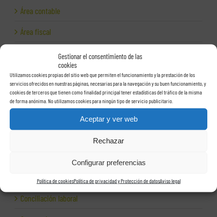
Área contable
Área fiscal
Área jurídica
Gestionar el consentimiento de las
cookies
Área laboral
Utilizamos cookies propias del sitio web que permiten el funcionamiento y la prestación de los
servicios ofrecidos en nuestras páginas, necesarias para la navegación y su buen funcionamiento, y
cookies de terceros que tienen como finalidad principal tener estadísticas del tráfico de la misma
Auditoría laboral
de forma anónima. No utilizamos cookies para ningún tipo de servicio publicitario.
Auditorías
Aceptar y ver web
Autónomos
Rechazar
Ayudas a empresas
Configurar preferencias
Cepresa
Política de cookies
Política de privacidad y Protección de datos
Aviso legal
Conciliación laboral