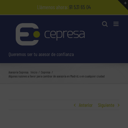
Saltar
Llámenos ahora:
91 531 65 04
al
contenido
Queremos ser tu asesor de confianza
Asesoría Cepresa:
Inicio
Cepresa
Algunas razones a favor para cambiar de asesoría en Madrid, o en cualquier ciudad
Anterior
Siguiente