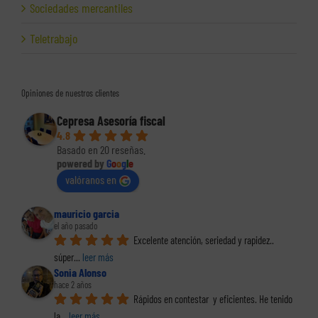
Sociedades mercantiles
Teletrabajo
Opiniones de nuestros clientes
Cepresa Asesoría fiscal
4.8
Basado en 20 reseñas.
powered by
G
o
o
g
l
e
valóranos en
mauricio garcia
el año pasado
Excelente atención, seriedad y rapidez.. 
súper
... 
leer más
Sonia Alonso
hace 2 años
Rápidos en contestar  y eficientes. He tenido 
la
... 
leer más