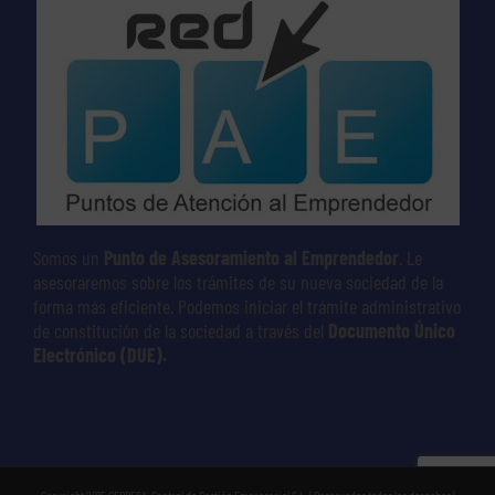
Somos un
Punto de Asesoramiento al Emprendedor
. Le
asesoraremos sobre los trámites de su nueva sociedad de la
forma más eficiente. Podemos iniciar el trámite administrativo
de constitución de la sociedad a través del
Documento Único
Electrónico (DUE).
Copyright 2015 CEPRESA, Control de Gestión Empresarial S.L. | Reservados todos los derechos |