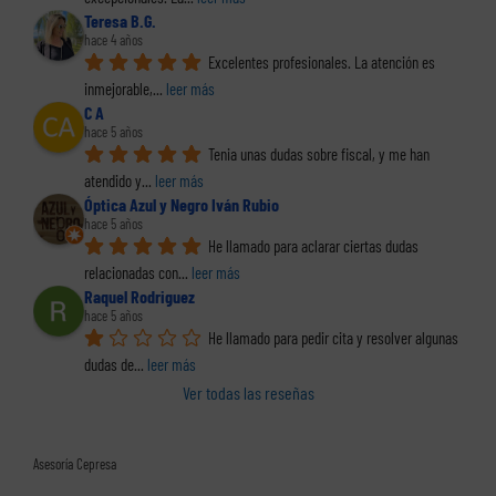
Teresa B.G.
hace 4 años
Excelentes profesionales. La atención es 
inmejorable,
... 
leer más
C A
hace 5 años
Tenia unas dudas sobre fiscal, y me han 
atendido y
... 
leer más
Óptica Azul y Negro Iván Rubio
hace 5 años
He llamado para aclarar ciertas dudas 
relacionadas con
... 
leer más
Raquel Rodriguez
hace 5 años
He llamado para pedir cita y resolver algunas 
dudas de
... 
leer más
Ver todas las reseñas
Asesoría Cepresa