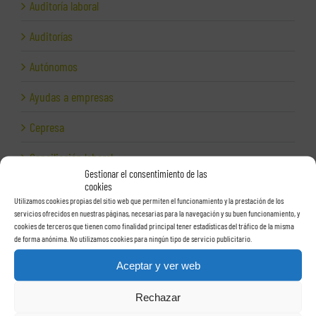
Auditoría laboral
Auditorías
Autónomos
Ayudas a empresas
Cepresa
Conciliación laboral
Gestionar el consentimiento de las
cookies
Corporativo
Utilizamos cookies propias del sitio web que permiten el funcionamiento y la prestación de los
servicios ofrecidos en nuestras páginas, necesarias para la navegación y su buen funcionamiento, y
Despidos
cookies de terceros que tienen como finalidad principal tener estadísticas del tráfico de la misma
de forma anónima. No utilizamos cookies para ningún tipo de servicio publicitario.
Dirección financiera
Aceptar y ver web
Empresas e Internet
Rechazar
Exportación