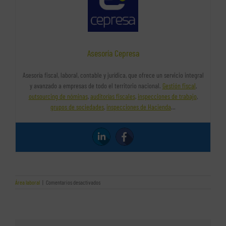
Asesoría Cepresa
Asesoría fiscal, laboral, contable y jurídica, que ofrece un servicio integral
y avanzado a empresas de todo el territorio nacional.
Gestión fiscal
,
outsourcing de nóminas
,
auditorías fiscales
,
inspecciones de trabajo
,
grupos de sociedades
,
inspecciones de Hacienda
…
en
Área laboral
|
Comentarios desactivados
Contratar
a
un
empleado
con