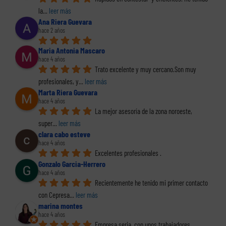
la
... 
leer más
Ana Riera Guevara
hace 2 años
Maria Antonia Mascaro
hace 4 años
Trato excelente y muy cercano.Son muy 
profesionales, y
... 
leer más
Marta Riera Guevara
hace 4 años
La mejor asesoría de la zona noroeste, 
super
... 
leer más
clara cabo esteve
hace 4 años
Excelentes profesionales .
Gonzalo Garcia-Herrero
hace 4 años
Recientemente he tenido mi primer contacto 
con Cepresa
... 
leer más
marina montes
hace 4 años
Empresa seria, con unos trabajadores 