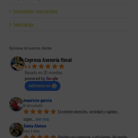
Sociedades mercantiles
Teletrabajo
Opiniones de nuestros clientes
Cepresa Asesoría fiscal
4.8
Basado en 20 reseñas.
powered by
G
o
o
g
l
e
valóranos en
mauricio garcia
el año pasado
Excelente atención, seriedad y rapidez.. 
súper
... 
leer más
Sonia Alonso
hace 2 años
Rápidos en contestar  y eficientes. He tenido 