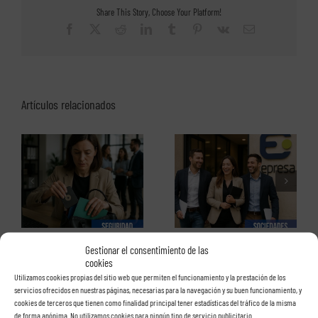
discapacidad.
Share This Story, Choose Your Platform!
Todo
lo
Facebook
X
Reddit
LinkedIn
Tumblr
Pinterest
Vk
Correo
que
electrónico
necesitas
saber
Artículos relacionados
Personalización de los
La importancia creciente de la
s
estatutos sociales
incapacidad temporal
ge
de una sociedad limitada.
para las empresas.
Gestionar el consentimiento de las
cookies
Utilizamos cookies propias del sitio web que permiten el funcionamiento y la prestación de los
servicios ofrecidos en nuestras páginas, necesarias para la navegación y su buen funcionamiento, y
cookies de terceros que tienen como finalidad principal tener estadísticas del tráfico de la misma
de forma anónima. No utilizamos cookies para ningún tipo de servicio publicitario.