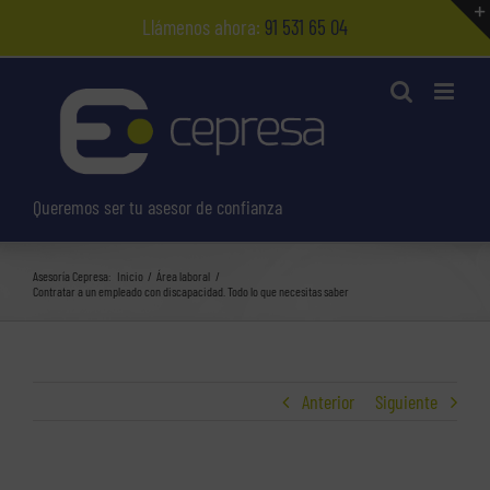
Saltar
Llámenos ahora:
91 531 65 04
al
contenido
Queremos ser tu asesor de confianza
Asesoría Cepresa:
Inicio
Área laboral
Contratar a un empleado con discapacidad. Todo lo que necesitas saber
Anterior
Siguiente