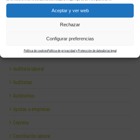
Categorías
Aceptar y ver web
Área contable
Rechazar
Área fiscal
Configurar preferencias
Área jurídica
Política de cookies
Política de privacidad y Protección de datos
Aviso legal
Área laboral
Auditoría laboral
Auditorías
Autónomos
Ayudas a empresas
Cepresa
Conciliación laboral