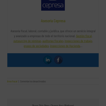
Asesoría Cepresa
Asesoría fiscal, laboral, contable y jurídica, que ofrece un servicio integral
y avanzado a empresas de todo el territorio nacional.
Gestión fiscal
,
outsourcing de nóminas
,
auditorías fiscales
,
inspecciones de trabajo
,
grupos de sociedades
,
inspecciones de Hacienda
…
en
Área fiscal
|
Comentarios desactivados
El
modelo
720
y
la
sanciones
Share This Story, Choose Your Platform!
a