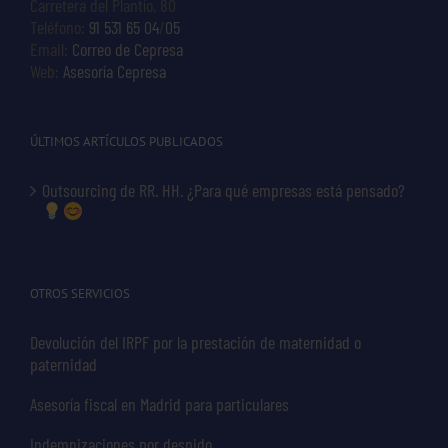
Carretera del Plantío, 80
Teléfono:
91 531 65 04
/
05
Email:
Correo de Cepresa
Web:
Asesoría Cepresa
ÚLTIMOS ARTÍCULOS PUBLICADOS
Outsourcing de RR. HH. ¿Para qué empresas está pensado?
OTROS SERVICIOS
Devolución del IRPF por la prestación de maternidad o
paternidad
Asesoría fiscal en Madrid para particulares
Indemnizaciones por despido