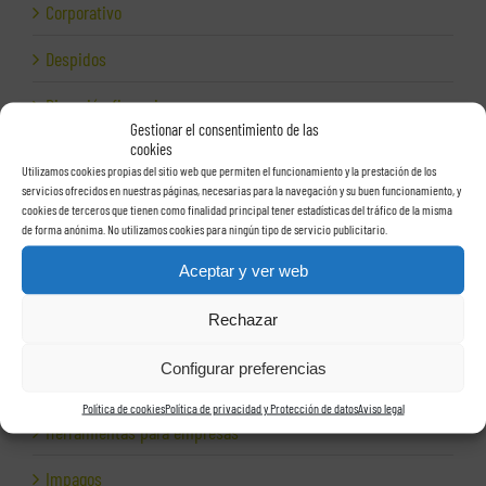
Corporativo
Despidos
Dirección financiera
Gestionar el consentimiento de las
cookies
Empresas e Internet
Utilizamos cookies propias del sitio web que permiten el funcionamiento y la prestación de los
servicios ofrecidos en nuestras páginas, necesarias para la navegación y su buen funcionamiento, y
Exportación
cookies de terceros que tienen como finalidad principal tener estadísticas del tráfico de la misma
de forma anónima. No utilizamos cookies para ningún tipo de servicio publicitario.
Facturas
Aceptar y ver web
Grupos de sociedades
Rechazar
Hacienda
Configurar preferencias
Herencias
Política de cookies
Política de privacidad y Protección de datos
Aviso legal
Herramientas para empresas
Impagos