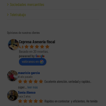
Sociedades mercantiles
Teletrabajo
Opiniones de nuestros clientes
Cepresa Asesoría fiscal
4.8
Basado en 20 reseñas.
powered by
G
o
o
g
l
e
valóranos en
mauricio garcia
el año pasado
Excelente atención, seriedad y rapidez.. 
súper
... 
leer más
Sonia Alonso
hace 2 años
Rápidos en contestar  y eficientes. He tenido 