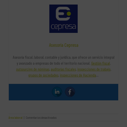
Asesoría Cepresa
Asesoría fiscal, laboral, contable y jurídica, que ofrece un servicio integral
y avanzado a empresas de todo el territorio nacional.
Gestión fiscal
,
outsourcing de nóminas
,
auditorías fiscales
,
inspecciones de trabajo
,
grupos de sociedades
,
inspecciones de Hacienda
…
en
Área laboral
|
Comentarios desactivados
¿Necesitas
un