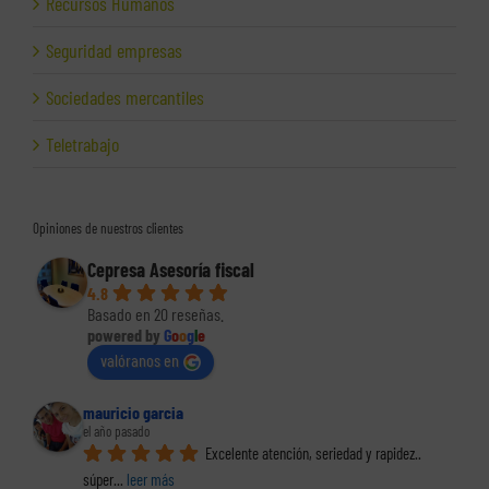
Recursos Humanos
Seguridad empresas
Sociedades mercantiles
Teletrabajo
Opiniones de nuestros clientes
Cepresa Asesoría fiscal
4.8
Basado en 20 reseñas.
powered by
G
o
o
g
l
e
valóranos en
mauricio garcia
el año pasado
Excelente atención, seriedad y rapidez.. 
súper
... 
leer más