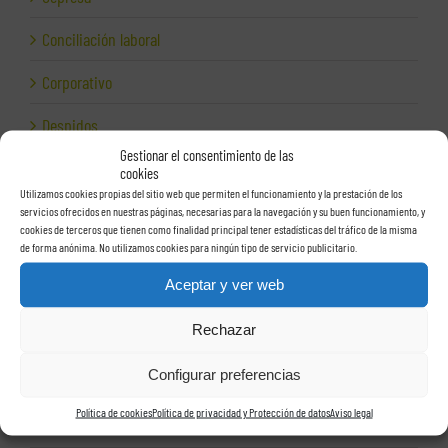
Conciliación laboral
Corporativo
Despidos
Gestionar el consentimiento de las
Dirección financiera
cookies
Utilizamos cookies propias del sitio web que permiten el funcionamiento y la prestación de los
Empresas e Internet
servicios ofrecidos en nuestras páginas, necesarias para la navegación y su buen funcionamiento, y
cookies de terceros que tienen como finalidad principal tener estadísticas del tráfico de la misma
de forma anónima. No utilizamos cookies para ningún tipo de servicio publicitario.
Exportación
Aceptar y ver web
Facturas
Rechazar
Grupos de sociedades
Configurar preferencias
Hacienda
Política de cookies
Política de privacidad y Protección de datos
Aviso legal
Herencias