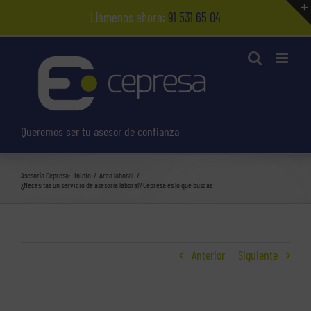
Saltar
Llámenos ahora:
91 531 65 04
al
contenido
Queremos ser tu asesor de confianza
Asesoría Cepresa:
Inicio
Área laboral
¿Necesitas un servicio de asesoría laboral? Cepresa es lo que buscas
Anterior
Siguiente