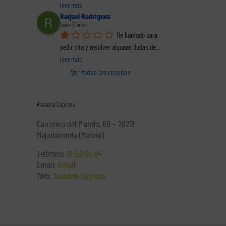
leer más
Raquel Rodriguez
hace 5 años
He llamado para 
pedir cita y resolver algunas dudas de
... 
leer más
Ver todas las reseñas
Asesoría Cepresa
Carretera del Plantío, 80 – 28221
Majadahonda (Madrid)
Teléfono:
91 531 65 04
Email:
Email
Web:
Asesoría Cepresa