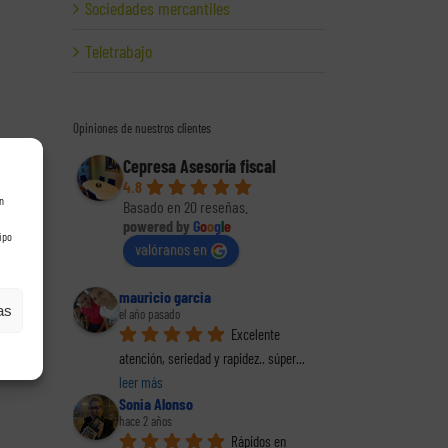
Sociedades mercantiles
Teletrabajo
Opiniones de nuestros clientes
Cepresa Asesoría fiscal
4.8
n
Basado en 20 reseñas.
powered by
G
o
o
g
l
e
ipo
valóranos en
mauricio garcia
as
el año pasado
Excelente 
atención, seriedad y rapidez.. súper
... 
leer más
Sonia Alonso
hace 2 años
Rápidos en 