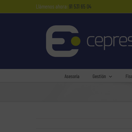
Saltar
Llámenos ahora:
91 531 65 04
al
contenido
Asesoría
Gestión
Fis