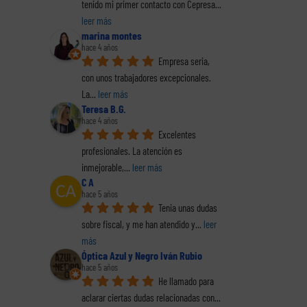
La
tenido mi primer contacto con Cepresa
... 
leer más
marina montes
hace 4 años
Empresa seria, 
con unos trabajadores excepcionales. 
La
... 
leer más
Teresa B.G.
hace 4 años
Excelentes 
profesionales. La atención es 
inmejorable,
... 
leer más
C A
hace 5 años
Tenia unas dudas 
sobre fiscal, y me han atendido y
... 
leer 
más
Óptica Azul y Negro Iván Rubio
hace 5 años
He llamado para 
aclarar ciertas dudas relacionadas con
... 