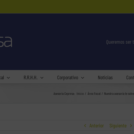
Queremos ser t
cal
R.R.H.H.
Corporativo
Noticias
Con
Asesoría Cepresa:
Inicio
Área fiscal
Nuestra asesoría te solve
Anterior
Siguiente