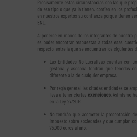
Precisamente estas circunstancias son las que pro
de ese tipo o que ya la tienen, confíen en los profe
en nuestros expertos su confianza porque tienen seri
ENL.
Al ponerse en manos de los integrantes de nuestra pla
es poder encontrar respuestas a todas esas cuesti
respecto, entre la que se encuentran los siguientes d
Las Entidades No Lucrativas cuentan con unas
gestoría y asesoría tendrán que tenerlas e
diferente a la de cualquier empresa.
Por regla general, las citadas entidades se am
lleva a tener ciertas
exenciones
. Asimismo ha
en la Ley 27/2014.
No tendrán que acometer la presentación de 
impuesto sobre sociedades y que cumplan con 
75.000 euros al año.