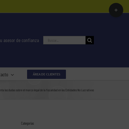
Toggle
Sliding
Bar
Area
Buscar:
u asesor de confianza
tacto
ÁREA DE CLIENTES
nta las dudas sobre el marco legal de la fiscalidad en las Entidades No Lucrativas
Categorías