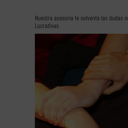
Nuestra asesoría te solventa las dudas so
Lucrativas
Ver
imagen
más
grande