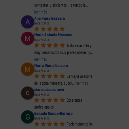
contestar  y eficientes. He tenido la
... 
leer más
Ana Riera Guevara
hace 2 años
Maria Antonia Mascaro
hace 4 años
reo
Trato excelente y 
trónico
muy cercano.Son muy profesionales, y
... 
leer más
Marta Riera Guevara
hace 4 años
La mejor asesoría 
de la zona noroeste, super
... 
leer más
E
clara cabo esteve
hace 4 años
co
El perfil de los
Excelentes 
Hacie
al (2
Los delitos fiscales
emprendedores
profesionales .
la o
(1 de 2)
españoles. Informe
Gonzalo Garcia-Herrero
pr
completo en pdf
hace 4 años
decl
Recientemente he 
renta