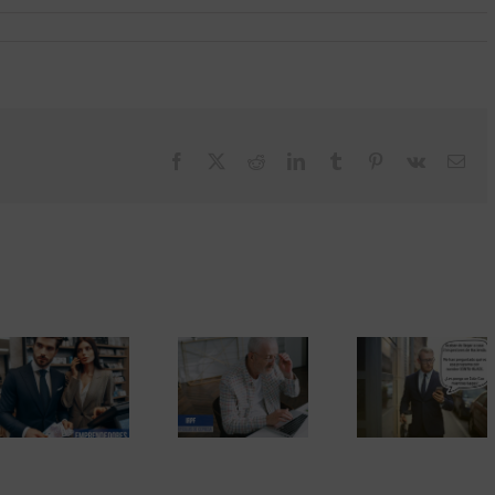
Facebook
X
Reddit
LinkedIn
Tumblr
Pinterest
Vk
Cor
elec
El Tribunal
Supremo
contradice a
Las inspecciones
Hacienda y elimina
por sorpresa en el
El fraude fisc
la obligación de
domicilio con la
de 2)
presentar la
nueva ley contra el
declaración de la
fraude fiscal
renta por internet.