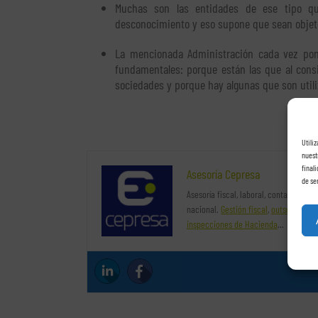
Muchas son las entidades de ese tipo que
desconocimiento y eso supone que sean objeto
La mencionada Administración cada vez pon
fundamentales: porque están las que al cons
sociedades y porque hay algunas que son utili
Utili
nuest
final
Asesoría Cepresa
de se
Asesoría fiscal, laboral, contable y ju
nacional.
Gestión fiscal
,
outsourcing 
inspecciones de Hacienda
…