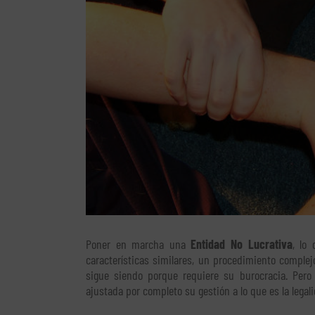
Poner en marcha una
Entidad No Lucrativa
, lo
características similares, un procedimiento complej
sigue siendo porque requiere su burocracia. Pero
ajustada por completo su gestión a lo que es la lega