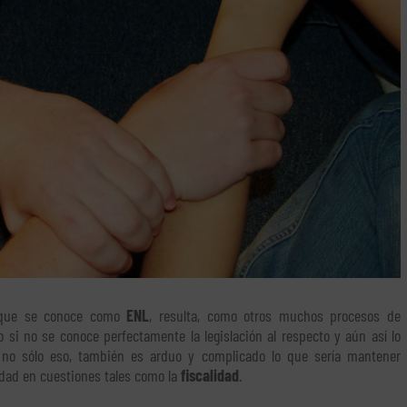
 que se conoce como
ENL
, resulta, como otros muchos procesos de
o si no se conoce perfectamente la legislación al respecto y aún así lo
 no sólo eso, también es arduo y complicado lo que sería mantener
lidad en cuestiones tales como la
fiscalidad
.