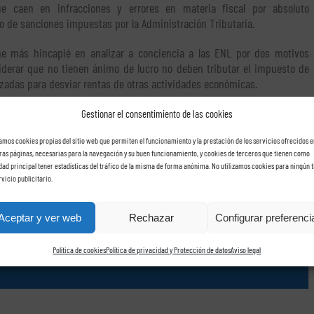
 caen en infracciones y errores en materia fiscal por absoluto
 de sanciones impuestas por la Administración Tributaria.
e más hincapié en analizar a conciencia a las ENL por dos motivos
iderar que no tienen ánimo de lucro no deben tributar el impuesto de
zadas para desviar rentas de otras actividades económicas.
Gestionar el consentimiento de las cookies
zamos cookies propias del sitio web que permiten el funcionamiento y la prestación de los servicios ofrecidos e
ras páginas, necesarias para la navegación y su buen funcionamiento, y cookies de terceros que tienen como
idad principal tener estadísticas del tráfico de la misma de forma anónima. No utilizamos cookies para ningún t
rvicio publicitario.
rídica, que ofrece un servicio integral y avanzado a empresas de todo el territorio
de nóminas
,
auditorías fiscales
,
inspecciones de trabajo
,
grupos de sociedades
,
Aceptar y ver web
Rechazar
Configurar preferenci
Política de cookies
Política de privacidad y Protección de datos
Aviso legal