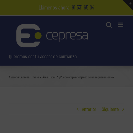
Saltar
Llámenos ahora:
91 531 65 04
al
contenido
Queremos ser tu asesor de confianza
Asesoría Cepresa:
Inicio
Área fiscal
¿Puedo ampliar el plazo de un requerimiento?
Anterior
Siguiente