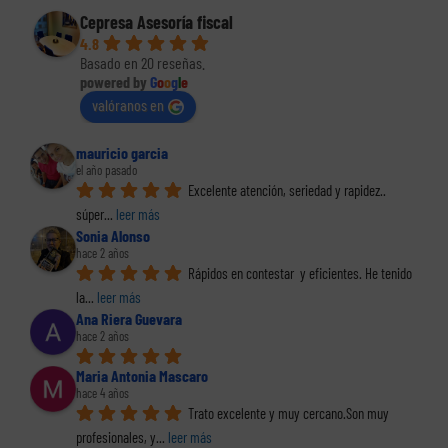
Cepresa Asesoría fiscal
4.8
Basado en 20 reseñas.
powered by
G
o
o
g
l
e
valóranos en
mauricio garcia
el año pasado
Excelente atención, seriedad y rapidez.. 
súper
... 
leer más
Sonia Alonso
hace 2 años
Rápidos en contestar  y eficientes. He tenido 
la
... 
leer más
Ana Riera Guevara
hace 2 años
Maria Antonia Mascaro
hace 4 años
Trato excelente y muy cercano.Son muy 
profesionales, y
... 
leer más