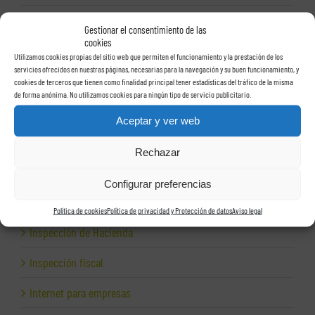
Exportación
Gestionar el consentimiento de las
cookies
Facturas
Utilizamos cookies propias del sitio web que permiten el funcionamiento y la prestación de los
servicios ofrecidos en nuestras páginas, necesarias para la navegación y su buen funcionamiento, y
Grupos de sociedades
cookies de terceros que tienen como finalidad principal tener estadísticas del tráfico de la misma
de forma anónima. No utilizamos cookies para ningún tipo de servicio publicitario.
Hacienda
Aceptar y ver web
Herencias
Rechazar
Herramientas para empresas
Configurar preferencias
Impagos
Política de cookies
Política de privacidad y Protección de datos
Aviso legal
Inspección de Hacienda
Inspección fiscal
Internet para empresas