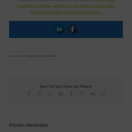
outsourcing de nóminas
,
auditorías fiscales
,
inspecciones de trabajo
,
grupos de sociedades
,
inspecciones de Hacienda
…
en
Área fiscal
|
Comentarios desactivados
¿Puedo
ampliar
el
plazo
de
un
Share This Story, Choose Your Platform!
requerimiento?
Facebook
X
Reddit
LinkedIn
Tumblr
Pinterest
Vk
Correo
electrónico
Artículos relacionados