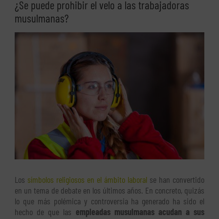
¿Se puede prohibir el velo a las trabajadoras
musulmanas?
Ver
imagen
más
grande
Los
símbolos religiosos en el ámbito laboral
se han convertido
en un tema de debate en los últimos años. En concreto, quizás
lo que más polémica y controversia ha generado ha sido el
hecho de que las
empleadas musulmanas acudan a sus