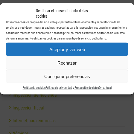
Exportación
Gestionar el consentimiento de las
cookies
Facturas
Utilizamos cookies propias del sitio web que permiten el funcionamiento y la prestación de los
servicios ofrecidos en nuestras páginas, necesarias para la navegación y su buen funcionamiento, y
Grupos de sociedades
cookies de terceros que tienen como finalidad principal tener estadísticas del tráfico de la misma
de forma anónima. No utilizamos cookies para ningún tipo de servicio publicitario.
Hacienda
Aceptar y ver web
Herencias
Rechazar
Herramientas para empresas
Configurar preferencias
Impagos
Política de cookies
Política de privacidad y Protección de datos
Aviso legal
Inspección de Hacienda
Inspección fiscal
Internet para empresas
Nóminas