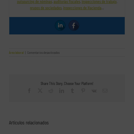
outsourcing de nóminas
,
auditorías fiscales
,
inspecciones de trabajo
,
grupos de sociedades
,
inspecciones de Hacienda
…
en
Área laboral
|
Comentarios desactivados
¿Se
puede
prohibir
el
velo
a
Share This Story, Choose Your Platform!
las
trabajadoras
Facebook
X
Reddit
LinkedIn
Tumblr
Pinterest
Vk
Correo
musulmanas?
electrónico
Artículos relacionados