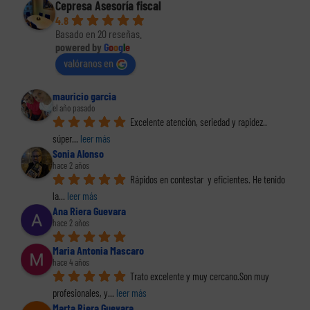
Cepresa Asesoría fiscal
4.8
Basado en 20 reseñas.
powered by
G
o
o
g
l
e
valóranos en
mauricio garcia
el año pasado
Excelente atención, seriedad y rapidez.. 
súper
... 
leer más
Sonia Alonso
hace 2 años
Rápidos en contestar  y eficientes. He tenido 
la
... 
leer más
Ana Riera Guevara
hace 2 años
Maria Antonia Mascaro
hace 4 años
Trato excelente y muy cercano.Son muy 
profesionales, y
... 
leer más
Marta Riera Guevara