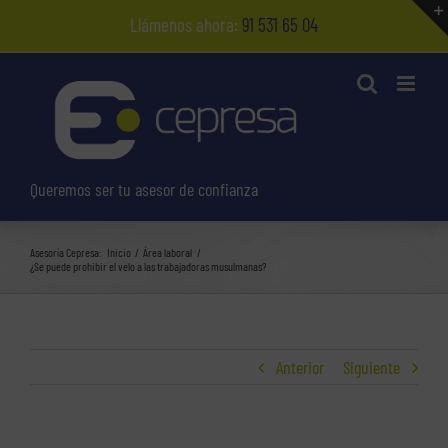
Saltar
Llámenos ahora:
91 531 65 04
al
contenido
Queremos ser tu asesor de confianza
Asesoría Cepresa:
Inicio
Área laboral
¿Se puede prohibir el velo a las trabajadoras musulmanas?
Anterior
Siguiente