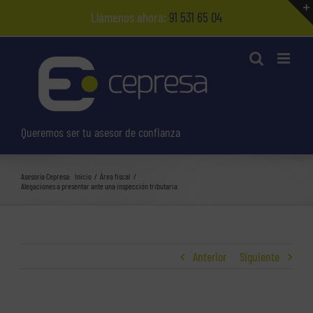
Saltar
Llámenos ahora:
91 531 65 04
al
contenido
Queremos ser tu asesor de confianza
Asesoría Cepresa:
Inicio
Área fiscal
Alegaciones a presentar ante una inspección tributaria
Anterior
Siguiente