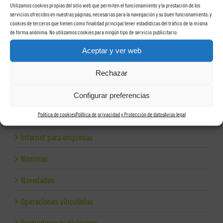
Utilizamos cookies propias del sitio web que permiten el funcionamiento y la prestación de los
Hacienda
servicios ofrecidos en nuestras páginas, necesarias para la navegación y su buen funcionamiento, y
cookies de terceros que tienen como finalidad principal tener estadísticas del tráfico de la misma
Herencias
de forma anónima. No utilizamos cookies para ningún tipo de servicio publicitario.
Herramientas para empresas
Aceptar y ver web
Impagos
Rechazar
Inspección de Hacienda
Configurar preferencias
Política de cookies
Política de privacidad y Protección de datos
Aviso legal
Inspección fiscal
Internet para empresas
Nóminas
Novedades
Operaciones vinculadas
Productoras audivisuales