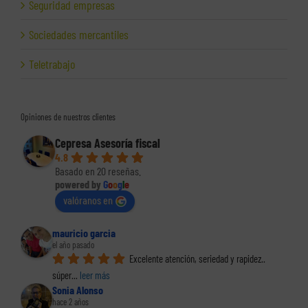
Seguridad empresas
Sociedades mercantiles
Teletrabajo
Opiniones de nuestros clientes
Cepresa Asesoría fiscal
4.8
Basado en 20 reseñas.
powered by
G
o
o
g
l
e
valóranos en
mauricio garcia
el año pasado
Excelente atención, seriedad y rapidez.. 
súper
... 
leer más
Sonia Alonso
hace 2 años