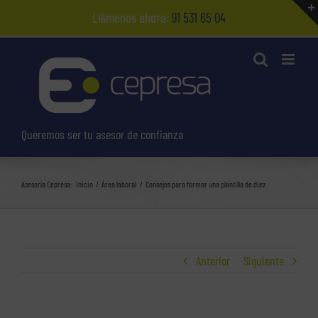
Saltar
Llámenos ahora:
91 531 65 04
al
contenido
Queremos ser tu asesor de confianza
Asesoría Cepresa:
Inicio
Área laboral
Consejos para formar una plantilla de diez
Anterior
Siguiente