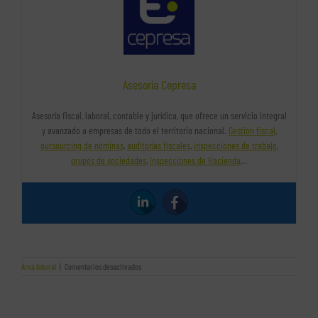
Asesoría Cepresa
Asesoría fiscal, laboral, contable y jurídica, que ofrece un servicio integral
y avanzado a empresas de todo el territorio nacional.
Gestión fiscal
,
outsourcing de nóminas
,
auditorías fiscales
,
inspecciones de trabajo
,
grupos de sociedades
,
inspecciones de Hacienda
…
en
Área laboral
|
Comentarios desactivados
Consejos
para
formar
una