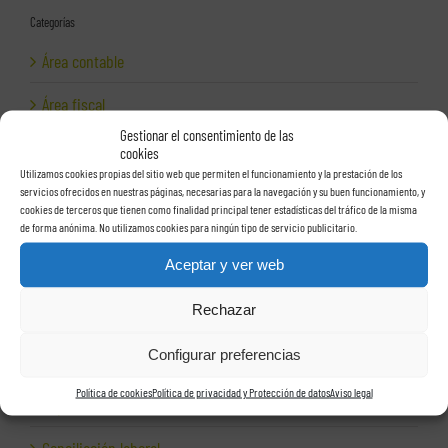
Categorías
Área contable
Área fiscal
Gestionar el consentimiento de las
Área jurídica
cookies
Utilizamos cookies propias del sitio web que permiten el funcionamiento y la prestación de los
Área laboral
servicios ofrecidos en nuestras páginas, necesarias para la navegación y su buen funcionamiento, y
cookies de terceros que tienen como finalidad principal tener estadísticas del tráfico de la misma
de forma anónima. No utilizamos cookies para ningún tipo de servicio publicitario.
Auditoría laboral
Aceptar y ver web
Auditorías
Rechazar
Autónomos
Configurar preferencias
Ayudas a empresas
Política de cookies
Política de privacidad y Protección de datos
Aviso legal
Cepresa
Conciliación laboral