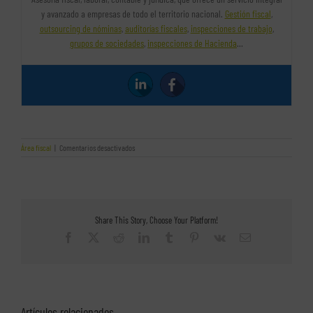
y avanzado a empresas de todo el territorio nacional.
Gestión fiscal
,
outsourcing de nóminas
,
auditorías fiscales
,
inspecciones de trabajo
,
grupos de sociedades
,
inspecciones de Hacienda
…
en
Área fiscal
|
Comentarios desactivados
¿Cómo
deducir
la
amortización
de
años
Share This Story, Choose Your Platform!
anteriores?
Facebook
X
Reddit
LinkedIn
Tumblr
Pinterest
Vk
Correo
electrónico
Artículos relacionados