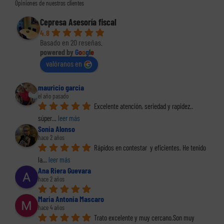
Opiniones de nuestros clientes
Cepresa Asesoría fiscal
4.8
Basado en 20 reseñas.
powered by
G
o
o
g
l
e
valóranos en
mauricio garcia
el año pasado
Excelente atención, seriedad y rapidez.. 
súper
... 
leer más
Sonia Alonso
hace 2 años
Rápidos en contestar  y eficientes. He tenido 
la
... 
leer más
Ana Riera Guevara
hace 2 años
Maria Antonia Mascaro
hace 4 años
Trato excelente y muy cercano.Son muy 