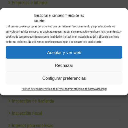
Empresas e Internet
Exportación
Gestionar el consentimiento de las
cookies
Facturas
Utilizamos cookies propias del sitio web que permiten el funcionamiento y la prestación de los
servicios ofrecidos en nuestras páginas, necesarias para la navegación y su buen funcionamiento, y
cookies de terceros que tienen como finalidad principal tener estadísticas del tráfico de la misma
Grupos de sociedades
de forma anónima. No utilizamos cookies para ningún tipo de servicio publicitario.
Hacienda
Aceptar y ver web
Herencias
Rechazar
Herramientas para empresas
Configurar preferencias
Impagos
Política de cookies
Política de privacidad y Protección de datos
Aviso legal
Inspección de Hacienda
Inspección fiscal
Internet para empresas