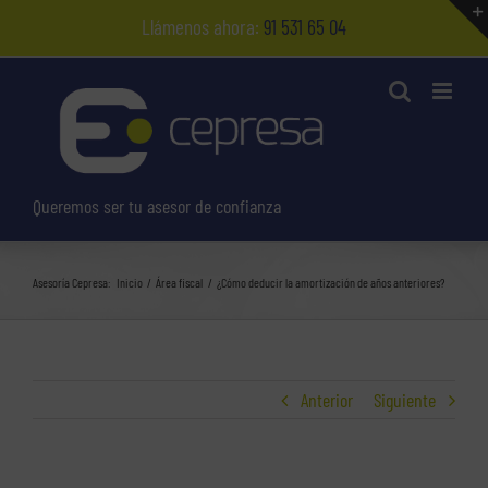
Saltar
Llámenos ahora:
91 531 65 04
al
contenido
Queremos ser tu asesor de confianza
Asesoría Cepresa:
Inicio
Área fiscal
¿Cómo deducir la amortización de años anteriores?
Anterior
Siguiente