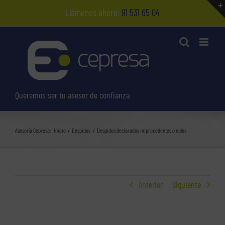
Saltar
Llámenos ahora:
91 531 65 04
al
contenido
Queremos ser tu asesor de confianza
Asesoría Cepresa:
Inicio
Despidos
Despidos declarados improcedentes o nulos
Anterior
Siguiente