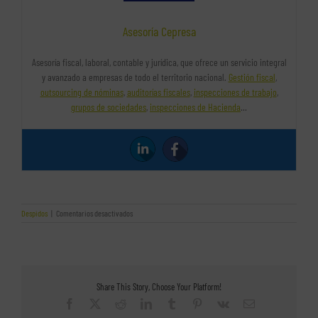
Asesoría Cepresa
Asesoría fiscal, laboral, contable y jurídica, que ofrece un servicio integral
y avanzado a empresas de todo el territorio nacional.
Gestión fiscal
,
outsourcing de nóminas
,
auditorías fiscales
,
inspecciones de trabajo
,
grupos de sociedades
,
inspecciones de Hacienda
…
en
Despidos
|
Comentarios desactivados
Despidos
declarados
improcedentes
o
nulos
Share This Story, Choose Your Platform!
Facebook
X
Reddit
LinkedIn
Tumblr
Pinterest
Vk
Correo
electrónico