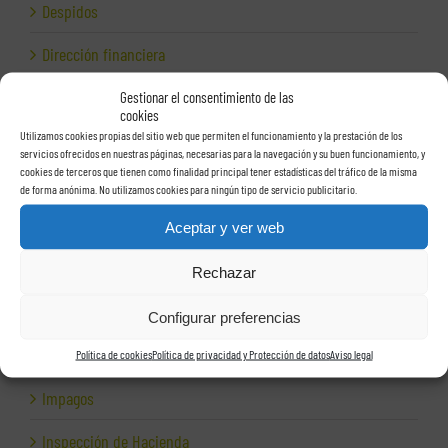
Despidos
Dirección financiera
Empresas e Internet
Gestionar el consentimiento de las
cookies
Utilizamos cookies propias del sitio web que permiten el funcionamiento y la prestación de los
Exportación
servicios ofrecidos en nuestras páginas, necesarias para la navegación y su buen funcionamiento, y
cookies de terceros que tienen como finalidad principal tener estadísticas del tráfico de la misma
Facturas
de forma anónima. No utilizamos cookies para ningún tipo de servicio publicitario.
Grupos de sociedades
Aceptar y ver web
Hacienda
Rechazar
Herencias
Configurar preferencias
Herramientas para empresas
Política de cookies
Política de privacidad y Protección de datos
Aviso legal
Impagos
Inspección de Hacienda