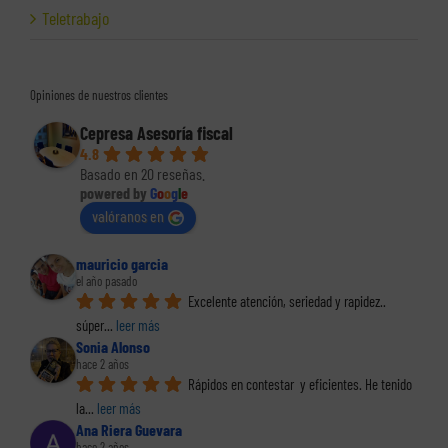
Teletrabajo
Opiniones de nuestros clientes
Cepresa Asesoría fiscal
4.8
Basado en 20 reseñas.
powered by
G
o
o
g
l
e
valóranos en
mauricio garcia
el año pasado
Excelente atención, seriedad y rapidez.. 
súper
... 
leer más
Sonia Alonso
hace 2 años
Rápidos en contestar  y eficientes. He tenido 
la
... 
leer más
Ana Riera Guevara
hace 2 años