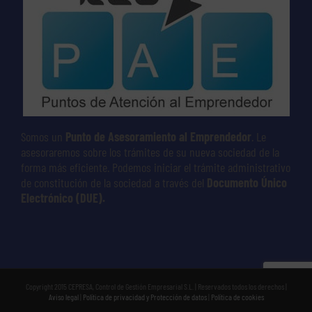
Somos un
Punto de Asesoramiento al Emprendedor
. Le
asesoraremos sobre los trámites de su nueva sociedad de la
forma más eficiente. Podemos iniciar el trámite administrativo
de constitución de la sociedad a través del
Documento Único
Electrónico (DUE).
Copyright 2015 CEPRESA, Control de Gestión Empresarial S.L. | Reservados todos los derechos |
Aviso legal
|
Política de privacidad y Protección de datos
|
Política de cookies