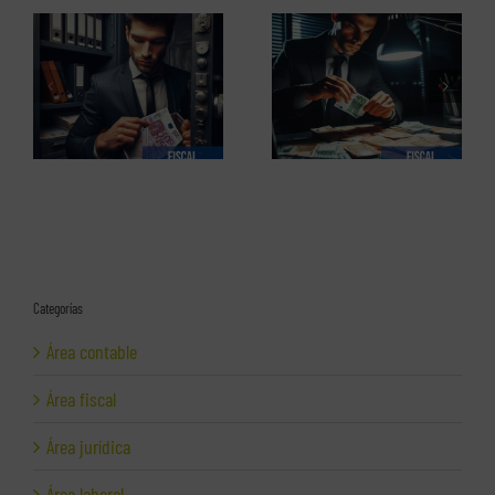
El perfil de los
Los delitos fiscales (1 de 2)
emprendedores españoles.
Informe completo en pdf
Categorías
Área contable
Área fiscal
Área jurídica
Área laboral