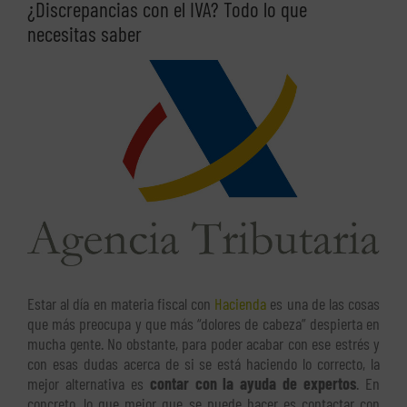
¿Discrepancias con el IVA? Todo lo que
necesitas saber
Ver
imagen
más
grande
Estar al día en materia fiscal con
Hacienda
es una de las cosas
que más preocupa y que más “dolores de cabeza” despierta en
mucha gente. No obstante, para poder acabar con ese estrés y
con esas dudas acerca de si se está haciendo lo correcto, la
mejor alternativa es
contar con la ayuda de expertos
. En
concreto, lo que mejor que se puede hacer es contactar con