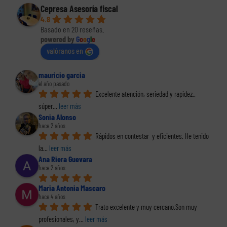
Cepresa Asesoría fiscal
4.8
Basado en 20 reseñas.
powered by
G
o
o
g
l
e
valóranos en
mauricio garcia
el año pasado
Excelente atención, seriedad y rapidez.. 
súper
... 
leer más
Sonia Alonso
hace 2 años
Rápidos en contestar  y eficientes. He tenido 
la
... 
leer más
Ana Riera Guevara
hace 2 años
Maria Antonia Mascaro
hace 4 años
Trato excelente y muy cercano.Son muy 
profesionales, y
... 
leer más