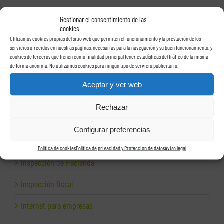
Exportación
Gestionar el consentimiento de las
cookies
Facturas
Utilizamos cookies propias del sitio web que permiten el funcionamiento y la prestación de los
servicios ofrecidos en nuestras páginas, necesarias para la navegación y su buen funcionamiento, y
Grupos de sociedades
cookies de terceros que tienen como finalidad principal tener estadísticas del tráfico de la misma
de forma anónima. No utilizamos cookies para ningún tipo de servicio publicitario.
Hacienda
Aceptar y ver web
Herencias
Rechazar
Herramientas para empresas
Configurar preferencias
Impagos
Política de cookies
Política de privacidad y Protección de datos
Aviso legal
Inspección de Hacienda
Inspección fiscal
Internet para empresas