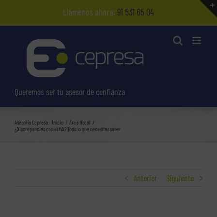
Saltar
Llámenos ahora:
91 531 65 04
al
contenido
Queremos ser tu asesor de confianza
Asesoría Cepresa:
Inicio
Área fiscal
¿Discrepancias con el IVA? Todo lo que necesitas saber
Anterior
Siguiente