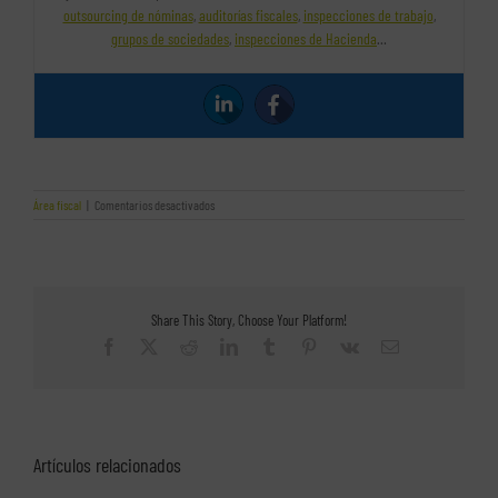
outsourcing de nóminas
,
auditorías fiscales
,
inspecciones de trabajo
,
grupos de sociedades
,
inspecciones de Hacienda
…
en
Área fiscal
|
Comentarios desactivados
¿Discrepancias
con
el
IVA?
Todo
lo
Share This Story, Choose Your Platform!
que
necesitas
Facebook
X
Reddit
LinkedIn
Tumblr
Pinterest
Vk
Correo
saber
electrónico
Artículos relacionados