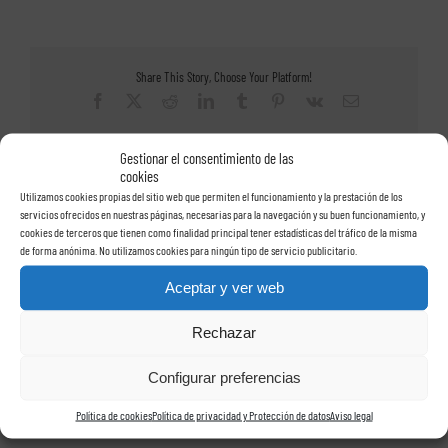
al
registrar
la
marca
de
Share This Story, Choose Your Platform!
nuestra
empresa
Facebook
X
Reddit
LinkedIn
Tumblr
Pinterest
Vk
Correo
electrónico
Gestionar el consentimiento de las
cookies
Utilizamos cookies propias del sitio web que permiten el funcionamiento y la prestación de los
Artículos relacionados
servicios ofrecidos en nuestras páginas, necesarias para la navegación y su buen funcionamiento, y
cookies de terceros que tienen como finalidad principal tener estadísticas del tráfico de la misma
de forma anónima. No utilizamos cookies para ningún tipo de servicio publicitario.
Aceptar y ver web
er
Las actas de conciliación para
Despido disciplinario por
a
Rechazar
llegar a un acuerdo entre el
simular un accidente. Dos
trabajador y la empresa
sentencias
Configurar preferencias
Política de cookies
Política de privacidad y Protección de datos
Aviso legal