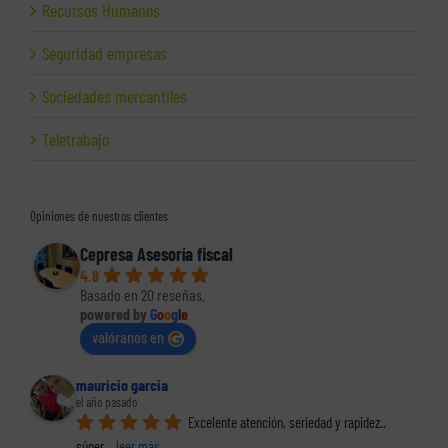
Recursos Humanos
Seguridad empresas
Sociedades mercantiles
Teletrabajo
Opiniones de nuestros clientes
Cepresa Asesoría fiscal
4.8
Basado en 20 reseñas.
powered by
G
o
o
g
l
e
valóranos en
mauricio garcia
el año pasado
Excelente atención, seriedad y rapidez.. 
súper
... 
leer más