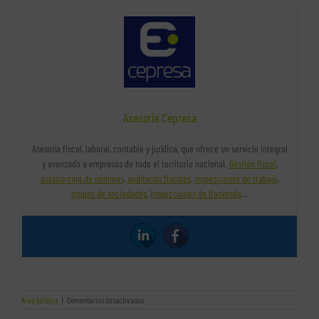
Asesoría Cepresa
Asesoría fiscal, laboral, contable y jurídica, que ofrece un servicio integral
y avanzado a empresas de todo el territorio nacional.
Gestión fiscal
,
outsourcing de nóminas
,
auditorías fiscales
,
inspecciones de trabajo
,
grupos de sociedades
,
inspecciones de Hacienda
…
en
Área jurídica
|
Comentarios desactivados
Errores