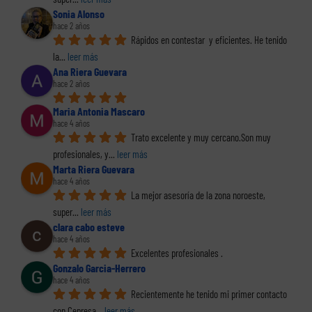
Sonia Alonso
hace 2 años
Rápidos en contestar  y eficientes. He tenido 
la
... 
leer más
Ana Riera Guevara
hace 2 años
Maria Antonia Mascaro
hace 4 años
Trato excelente y muy cercano.Son muy 
profesionales, y
... 
leer más
Marta Riera Guevara
hace 4 años
La mejor asesoría de la zona noroeste, 
super
... 
leer más
clara cabo esteve
hace 4 años
Excelentes profesionales .
Gonzalo Garcia-Herrero
hace 4 años
Recientemente he tenido mi primer contacto 
con Cepresa
... 
leer más