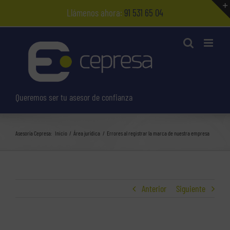
Saltar
Llámenos ahora:
91 531 65 04
al
contenido
Queremos ser tu asesor de confianza
Asesoría Cepresa:
Inicio
Área jurídica
Errores al registrar la marca de nuestra empresa
Anterior
Siguiente