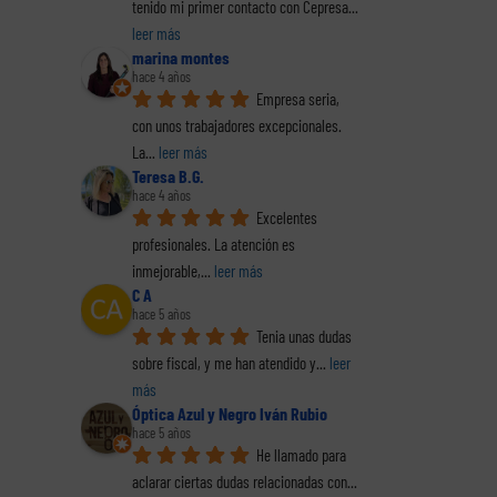
tenido mi primer contacto con Cepresa
... 
leer más
marina montes
hace 4 años
Empresa seria, 
con unos trabajadores excepcionales. 
Las b
La
... 
leer más
de
Despido
y lo
Teresa B.G.
El proceso
para
disciplinario por
priva
hace 4 años
negociador en la
uerdo
simular un
prob
Excelentes 
adaptación de
jador
accidente. Dos
p
jornada laboral
profesionales. La atención es 
sa
sentencias
rech
inmejorable,
... 
leer más
s
C A
hace 5 años
Tenia unas dudas 
sobre fiscal, y me han atendido y
... 
leer 
más
Óptica Azul y Negro Iván Rubio
hace 5 años
He llamado para 
aclarar ciertas dudas relacionadas con
... 