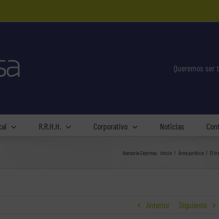
Queremos ser t
cal
R.R.H.H.
Corporativo
Noticias
Con
Asesoría Cepresa:
Inicio
Área jurídica
El t
Anterior
Siguiente