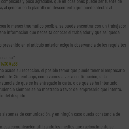
ea complicada y poco agradable, que en ocasiones puede ser fuente de
 al generar en la plantilla un descontento que puede afectar al
 sea lo menos traumático posible, se puede encontrar con un trabajador
iene información que necesita conocer el trabajador y que así queda
 prevenido en el artículo anterior exige la observancia de los requisitos
a causa.”
11430#a53
 no acuse su recepción, el posible temor que puede tener el empresario
dente. Sin embargo, como vamos a ver a continuación, si la
stancia de que se ha entregado la carta, o de que se ha intentado
sprudencia siempre se ha mostrado a favor del empresario que intentó,
ón del despido.
ntes sistemas de comunicación, y en ningún caso queda constancia de
tar esa comunicación utilizando los medios que racionalmente se