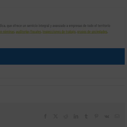
rídica, que ofrece un servicio integral y avanzado a empresas de todo el territorio
de nóminas
,
auditorías fiscales
,
inspecciones de trabajo
,
grupos de sociedades
,
Facebook
X
Reddit
LinkedIn
Tumblr
Pinterest
Vk
Cor
elec