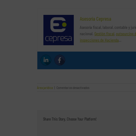
Asesoría Cepresa
Asesoría fiscal, laboral, contable y ju
nacional.
Gestión fiscal
,
outsourcing 
inspecciones de Hacienda
…
en
Área jurídica
|
Comentarios desactivados
El
trabajador
se
niega
a
ser
Share This Story, Choose Your Platform!
despedido,
y
no
acepta