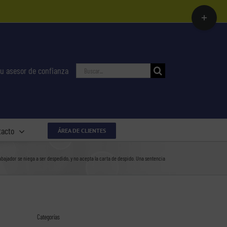
Toggle
Sliding
Bar
Area
Buscar:
u asesor de confianza
tacto
ÁREA DE CLIENTES
rabajador se niega a ser despedido, y no acepta la carta de despido. Una sentencia
Categorías