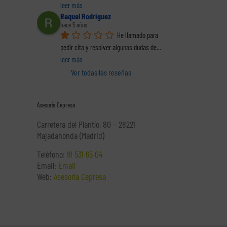
leer más
Raquel Rodriguez
hace 5 años
He llamado para 
pedir cita y resolver algunas dudas de
... 
leer más
Ver todas las reseñas
Asesoría Cepresa
Carretera del Plantío, 80 – 28221
Majadahonda (Madrid)
Teléfono:
91 531 65 04
Email:
Email
Web:
Asesoría Cepresa