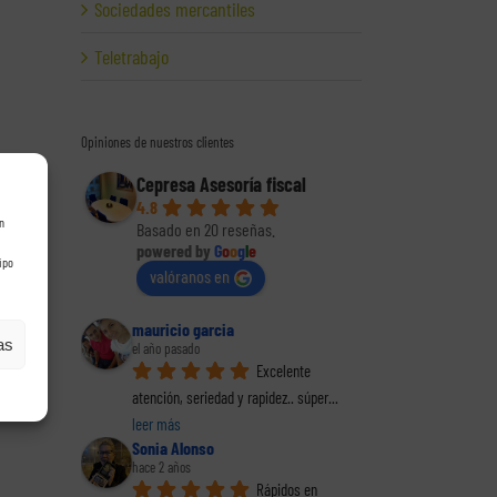
Sociedades mercantiles
Teletrabajo
Opiniones de nuestros clientes
Cepresa Asesoría fiscal
4.8
n
Basado en 20 reseñas.
powered by
G
o
o
g
l
e
ipo
valóranos en
mauricio garcia
as
el año pasado
Excelente 
atención, seriedad y rapidez.. súper
... 
leer más
Sonia Alonso
hace 2 años
Rápidos en 