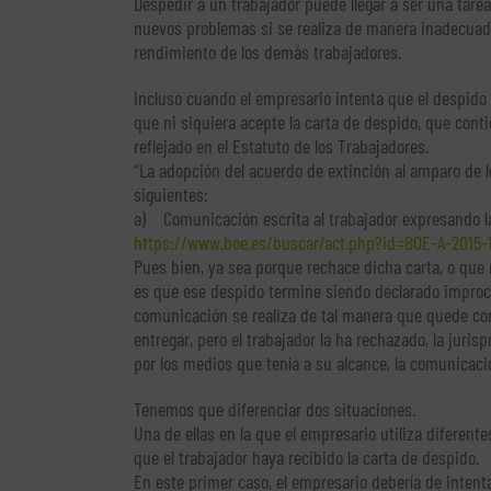
Despedir a un trabajador puede llegar a ser una tar
nuevos problemas si se realiza de manera inadecuada,
rendimiento de los demás trabajadores.
Incluso cuando el empresario intenta que el despido
que ni siquiera acepte la carta de despido, que cont
reflejado en el Estatuto de los Trabajadores.
“La adopción del acuerdo de extinción al amparo de lo
siguientes:
a) Comunicación escrita al trabajador expresando l
https://www.boe.es/buscar/act.php?id=BOE-A-2015-
Pues bien, ya sea porque rechace dicha carta, o que
es que ese despido termine siendo declarado improce
comunicación se realiza de tal manera que quede con
entregar, pero el trabajador la ha rechazado, la juri
por los medios que tenía a su alcance, la comunicaci
Tenemos que diferenciar dos situaciones.
Una de ellas en la que el empresario utiliza difere
que el trabajador haya recibido la carta de despido.
En este primer caso, el empresario debería de inten