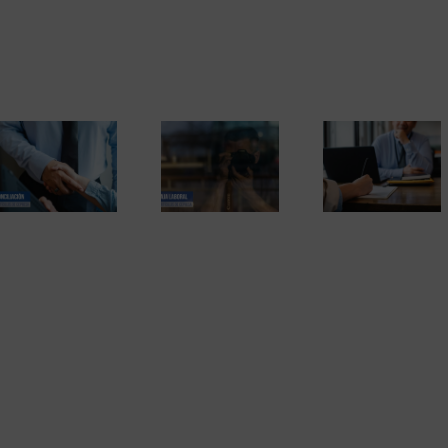
Las bajas laborales
y los detectives
Las actas 
privados. Informes
Contratos de
conciliación 
probatorios que
trabajo (guías
llegar a un ac
pueden ser
prácticas)
entre el traba
rechazados. Una
y la empre
sentencia