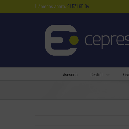
Saltar
Llámenos ahora:
91 531 65 04
al
contenido
Asesoría
Gestión
Fis