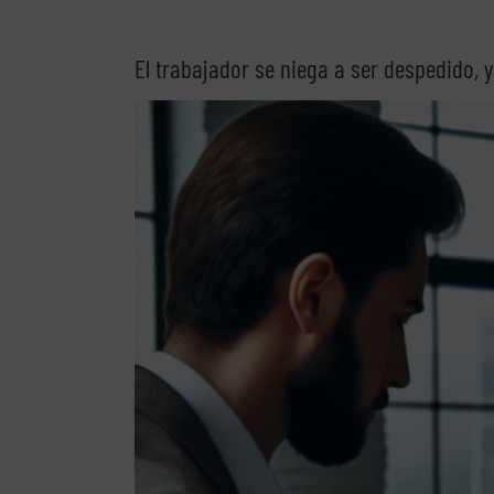
El trabajador se niega a ser despedido, 
Ver
imagen
más
grande