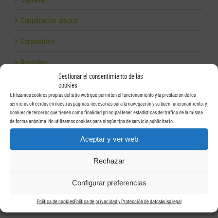
Conciliación laboral
Corporativo
Despidos
Gestionar el consentimiento de las
Dirección financiera
cookies
Utilizamos cookies propias del sitio web que permiten el funcionamiento y la prestación de los
Empresas e Internet
servicios ofrecidos en nuestras páginas, necesarias para la navegación y su buen funcionamiento, y
cookies de terceros que tienen como finalidad principal tener estadísticas del tráfico de la misma
de forma anónima. No utilizamos cookies para ningún tipo de servicio publicitario.
Exportación
Aceptar y ver web
Facturas
Rechazar
Grupos de sociedades
Configurar preferencias
Hacienda
Política de cookies
Política de privacidad y Protección de datos
Aviso legal
Herencias