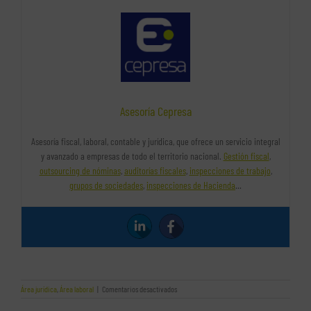
Asesoría Cepresa
Asesoría fiscal, laboral, contable y jurídica, que ofrece un servicio integral
y avanzado a empresas de todo el territorio nacional.
Gestión fiscal
,
outsourcing de nóminas
,
auditorías fiscales
,
inspecciones de trabajo
,
grupos de sociedades
,
inspecciones de Hacienda
…
en
Área jurídica
,
Área laboral
|
Comentarios desactivados
El
proceso