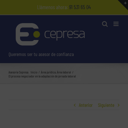
Saltar
Llámenos ahora:
91 531 65 04
al
contenido
Queremos ser tu asesor de confianza
Asesoría Cepresa:
Inicio
Área jurídica
Área laboral
El proceso negociador en la adaptación de jornada laboral
Anterior
Siguiente