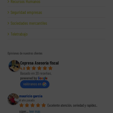
Recursos Humanos
Seguridad empresas
Sociedades mercantiles
Teletrabajo
Opiniones de nuestros clientes
Cepresa Asesoría fiscal
4.8
Basado en 20 reseñas.
powered by
G
o
o
g
l
e
valóranos en
mauricio garcia
el año pasado
Excelente atención, seriedad y rapidez.. 
súper
... 
leer más