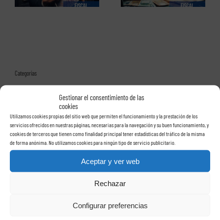
Categorías
Área contable
Gestionar el consentimiento de las
cookies
Área fiscal
Utilizamos cookies propias del sitio web que permiten el funcionamiento y la prestación de los
servicios ofrecidos en nuestras páginas, necesarias para la navegación y su buen funcionamiento, y
Área jurídica
cookies de terceros que tienen como finalidad principal tener estadísticas del tráfico de la misma
de forma anónima. No utilizamos cookies para ningún tipo de servicio publicitario.
Área laboral
Aceptar y ver web
Auditoría laboral
Rechazar
Auditorías
Configurar preferencias
Autónomos