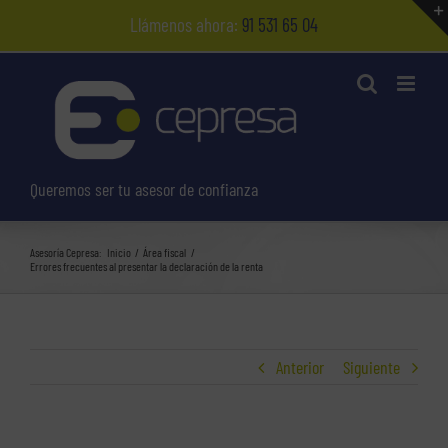
Saltar
Llámenos ahora:
91 531 65 04
al
contenido
Queremos ser tu asesor de confianza
Asesoría Cepresa:
Inicio
Área fiscal
Errores frecuentes al presentar la declaración de la renta
Anterior
Siguiente