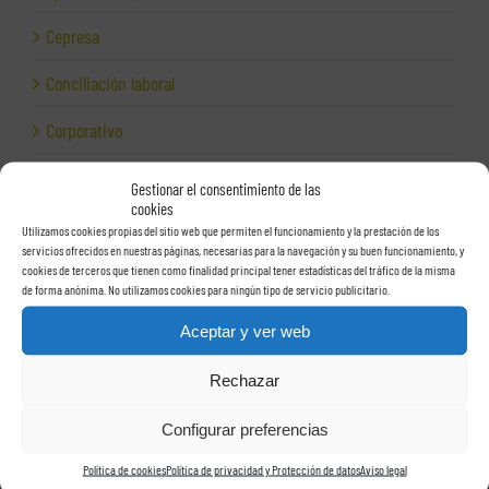
Cepresa
Conciliación laboral
Corporativo
Despidos
Gestionar el consentimiento de las
cookies
Dirección financiera
Utilizamos cookies propias del sitio web que permiten el funcionamiento y la prestación de los
servicios ofrecidos en nuestras páginas, necesarias para la navegación y su buen funcionamiento, y
Empresas e Internet
cookies de terceros que tienen como finalidad principal tener estadísticas del tráfico de la misma
de forma anónima. No utilizamos cookies para ningún tipo de servicio publicitario.
Exportación
Aceptar y ver web
Facturas
Rechazar
Grupos de sociedades
Configurar preferencias
Hacienda
Política de cookies
Política de privacidad y Protección de datos
Aviso legal