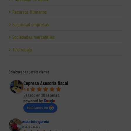
Recursos Humanos
Seguridad empresas
Sociedades mercantiles
Teletrabajo
Opiniones de nuestros clientes
Cepresa Asesoría fiscal
4.8
Basado en 20 reseñas.
powered by
G
o
o
g
l
e
valóranos en
mauricio garcia
el año pasado