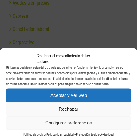
Ayudas a empresas
Cepresa
Conciliación laboral
Corporativo
Despidos
Gestionar el consentimiento de las
cookies
Dirección financiera
Utilizamos cookies propias del sitio web que permiten el funcionamiento y la prestación de los
servicios ofrecidos en nuestras páginas, necesarias para la navegación y su buen funcionamiento, y
cookies de terceros que tienen como finalidad principal tener estadísticas del tráfico de la misma
Empresas e Internet
de forma anónima. No utilizamos cookies para ningún tipo de servicio publicitario.
Exportación
Aceptar y ver web
Facturas
Rechazar
Grupos de sociedades
Configurar preferencias
Hacienda
Política de cookies
Política de privacidad y Protección de datos
Aviso legal