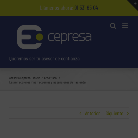
Saltar
Llámenos ahora:
91 531 65 04
al
contenido
Queremos ser tu asesor de confianza
Asesoría Cepresa:
Inicio
Área fiscal
Las infracciones más frecuentes y las sanciones de Hacienda
Anterior
Siguiente