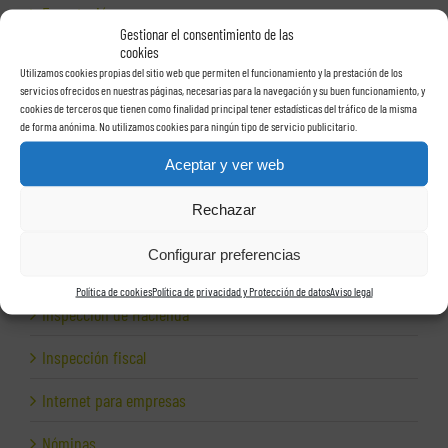
Exportación
Gestionar el consentimiento de las
cookies
Facturas
Utilizamos cookies propias del sitio web que permiten el funcionamiento y la prestación de los
servicios ofrecidos en nuestras páginas, necesarias para la navegación y su buen funcionamiento, y
Grupos de sociedades
cookies de terceros que tienen como finalidad principal tener estadísticas del tráfico de la misma
de forma anónima. No utilizamos cookies para ningún tipo de servicio publicitario.
Hacienda
Aceptar y ver web
Herencias
Rechazar
Herramientas para empresas
Configurar preferencias
Impagos
Política de cookies
Política de privacidad y Protección de datos
Aviso legal
Inspección de Hacienda
Inspección fiscal
Internet para empresas
Nóminas