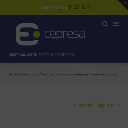
Saltar
Llámenos ahora:
91 531 65 04
al
contenido
Queremos ser tu asesor de confianza
Asesoría Cepresa:
Inicio
Área fiscal
Las últimas novedades en el impuesto de sociedades
Anterior
Siguiente