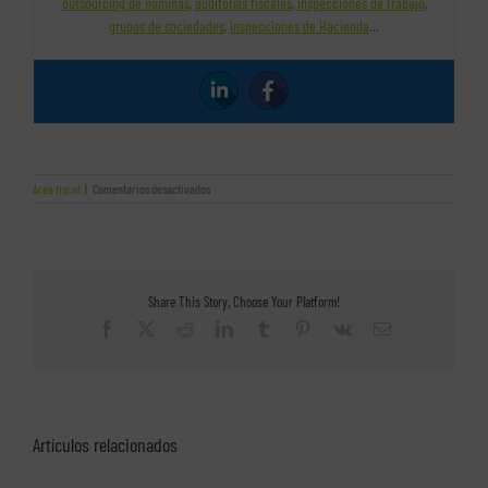
outsourcing de nóminas
,
auditorías fiscales
,
inspecciones de trabajo
,
grupos de sociedades
,
inspecciones de Hacienda
…
en
Área fiscal
|
Comentarios desactivados
Las
últimas
novedades
en
el
impuesto
Share This Story, Choose Your Platform!
de
sociedades
Facebook
X
Reddit
LinkedIn
Tumblr
Pinterest
Vk
Correo
electrónico
Artículos relacionados