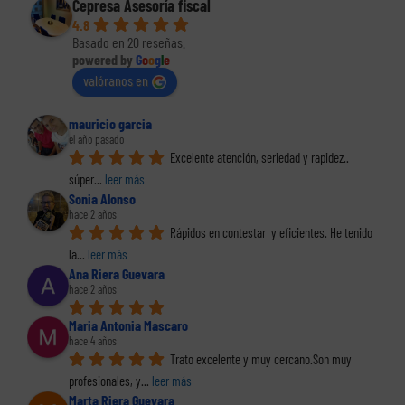
Cepresa Asesoría fiscal
4.8
Basado en 20 reseñas.
powered by
G
o
o
g
l
e
valóranos en
mauricio garcia
el año pasado
Excelente atención, seriedad y rapidez.. 
súper
... 
leer más
Sonia Alonso
hace 2 años
Rápidos en contestar  y eficientes. He tenido 
la
... 
leer más
Ana Riera Guevara
hace 2 años
Maria Antonia Mascaro
hace 4 años
Trato excelente y muy cercano.Son muy 
profesionales, y
... 
leer más
Marta Riera Guevara