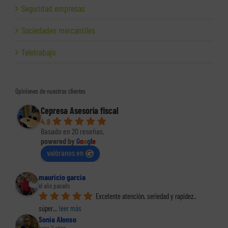
Seguridad empresas
Sociedades mercantiles
Teletrabajo
Opiniones de nuestros clientes
Cepresa Asesoría fiscal
4.8
Basado en 20 reseñas.
powered by
G
o
o
g
l
e
valóranos en
mauricio garcia
el año pasado
Excelente atención, seriedad y rapidez.. 
súper
... 
leer más
Sonia Alonso