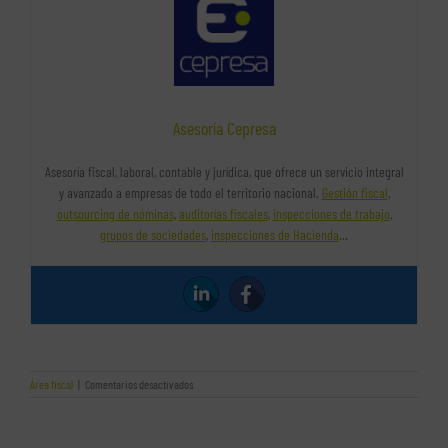
Asesoría Cepresa
Asesoría fiscal, laboral, contable y jurídica, que ofrece un servicio integral
y avanzado a empresas de todo el territorio nacional.
Gestión fiscal
,
outsourcing de nóminas
,
auditorías fiscales
,
inspecciones de trabajo
,
grupos de sociedades
,
inspecciones de Hacienda
…
en
Área fiscal
|
Comentarios desactivados
Los
precios
de
transferencia