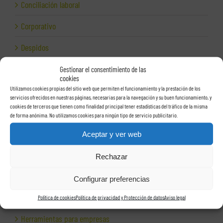
Conciliación laboral
Corporativo
Despidos
Dirección financiera
Gestionar el consentimiento de las
cookies
Utilizamos cookies propias del sitio web que permiten el funcionamiento y la prestación de los
Empresas e Internet
servicios ofrecidos en nuestras páginas, necesarias para la navegación y su buen funcionamiento, y
cookies de terceros que tienen como finalidad principal tener estadísticas del tráfico de la misma
Exportación
de forma anónima. No utilizamos cookies para ningún tipo de servicio publicitario.
Facturas
Aceptar y ver web
Grupos de sociedades
Rechazar
Hacienda
Configurar preferencias
Herencias
Política de cookies
Política de privacidad y Protección de datos
Aviso legal
Herramientas para empresas