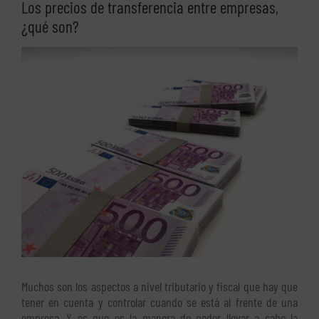
Los precios de transferencia entre empresas,
¿qué son?
Ver
imagen
más
grande
Muchos son los aspectos a nivel tributario y fiscal que hay que
tener en cuenta y controlar cuando se está al frente de una
empresa. Y es que es la manera de poder llevar a cabo la