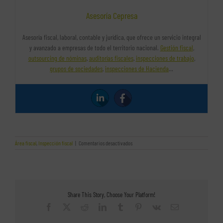
Asesoría Cepresa
Asesoría fiscal, laboral, contable y jurídica, que ofrece un servicio integral
y avanzado a empresas de todo el territorio nacional.
Gestión fiscal
,
outsourcing de nóminas
,
auditorías fiscales
,
inspecciones de trabajo
,
grupos de sociedades
,
inspecciones de Hacienda
…
en
Área fiscal
,
Inspección fiscal
|
Comentarios desactivados
El
proceso
de
la
inspección
tributaria
Share This Story, Choose Your Platform!
Facebook
X
Reddit
LinkedIn
Tumblr
Pinterest
Vk
Correo
electrónico