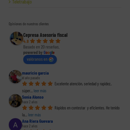
Teletrabajo
Opiniones de nuestros clientes
Cepresa Asesoría fiscal
4.8
Basado en 20 reseñas.
powered by
G
o
o
g
l
e
valóranos en
mauricio garcia
el año pasado
Excelente atención, seriedad y rapidez.. 
súper
... 
leer más
Sonia Alonso
hace 2 años
Rápidos en contestar  y eficientes. He tenido 
la
... 
leer más
Ana Riera Guevara
hace 2 años