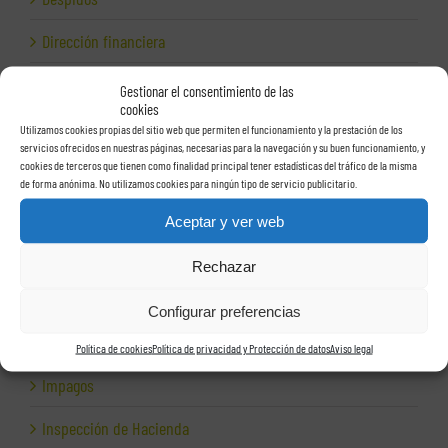
Dirección financiera
Empresas e Internet
Gestionar el consentimiento de las
cookies
Exportación
Utilizamos cookies propias del sitio web que permiten el funcionamiento y la prestación de los
servicios ofrecidos en nuestras páginas, necesarias para la navegación y su buen funcionamiento, y
cookies de terceros que tienen como finalidad principal tener estadísticas del tráfico de la misma
Facturas
de forma anónima. No utilizamos cookies para ningún tipo de servicio publicitario.
Grupos de sociedades
Aceptar y ver web
Hacienda
Rechazar
Herencias
Configurar preferencias
Herramientas para empresas
Política de cookies
Política de privacidad y Protección de datos
Aviso legal
Impagos
Inspección de Hacienda