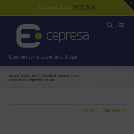
Saltar
Llámenos ahora:
91 531 65 04
al
contenido
Queremos ser tu asesor de confianza
Asesoría Cepresa:
Inicio
Área fiscal
Inspección fiscal
El proceso de la inspección tributaria
Anterior
Siguiente