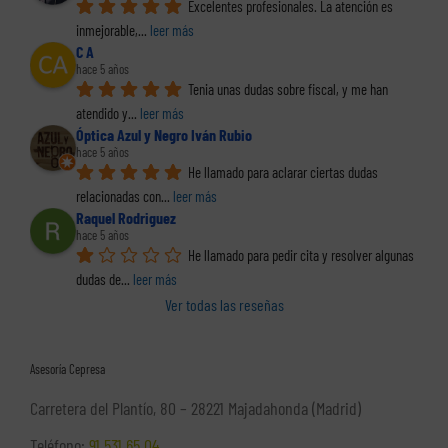
Excelentes profesionales. La atención es 
inmejorable,
... 
leer más
C A
hace 5 años
Tenia unas dudas sobre fiscal, y me han 
atendido y
... 
leer más
Óptica Azul y Negro Iván Rubio
hace 5 años
He llamado para aclarar ciertas dudas 
relacionadas con
... 
leer más
Raquel Rodriguez
hace 5 años
He llamado para pedir cita y resolver algunas 
dudas de
... 
leer más
Ver todas las reseñas
Asesoría Cepresa
Carretera del Plantío, 80 – 28221 Majadahonda (Madrid)
Teléfono:
91 531 65 04