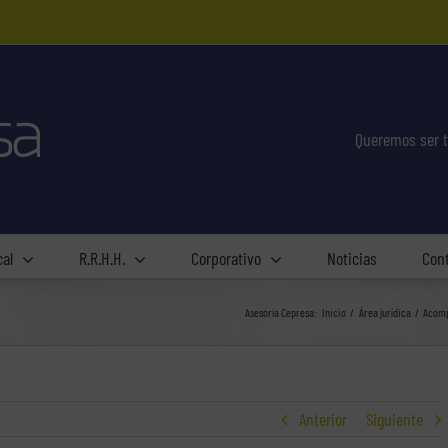
Queremos ser t
cal
R.R.H.H.
Corporativo
Noticias
Con
Asesoría Cepresa:
Inicio
Área jurídica
Acomp
Anterior
Siguiente