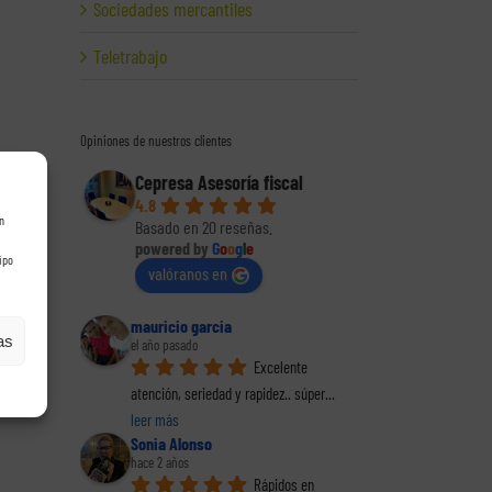
Sociedades mercantiles
Teletrabajo
Opiniones de nuestros clientes
Cepresa Asesoría fiscal
4.8
n
Basado en 20 reseñas.
powered by
G
o
o
g
l
e
ipo
valóranos en
mauricio garcia
as
el año pasado
Excelente 
atención, seriedad y rapidez.. súper
... 
leer más
Sonia Alonso
hace 2 años
Rápidos en 