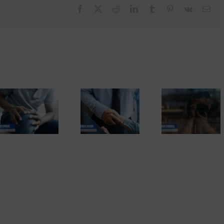
Facebook
X
Reddit
LinkedIn
Tumblr
Pinterest
Vk
Cor
elec
Las bajas laborales
El trabajador
y los detectives
El proceso
niega a se
privados. Informes
negociador en la
despedido, y
probatorios que
adaptación de
acepta la cart
pueden ser
jornada laboral
despido. U
rechazados. Una
sentencia
sentencia