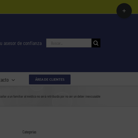
Toggle
Sliding
Bar
Area
Buscar:
u asesor de confianza
tacto
ÁREA DE CLIENTES
añar a un familiar al médico no será retribuido por no ser un deber inexcusable
Categorías