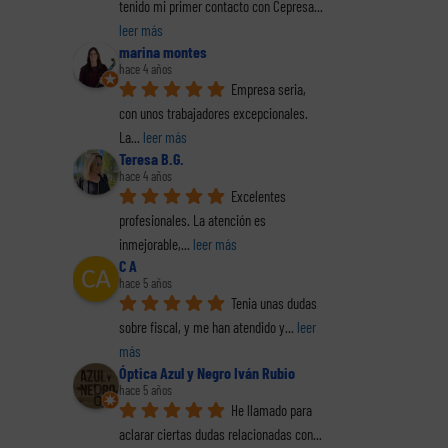
tenido mi primer contacto con Cepresa
... 
leer más
marina montes
hace 4 años
Empresa seria, 
con unos trabajadores excepcionales. 
La
... 
leer más
Teresa B.G.
hace 4 años
Excelentes 
profesionales. La atención es 
inmejorable,
... 
leer más
C A
hace 5 años
Tenia unas dudas 
sobre fiscal, y me han atendido y
... 
leer 
más
Óptica Azul y Negro Iván Rubio
hace 5 años
He llamado para 
aclarar ciertas dudas relacionadas con
... 