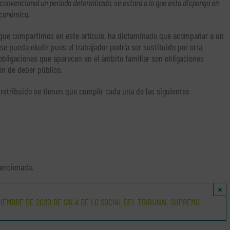
 convencional un período determinado, se estará a lo que esta disponga en
económica.
 que compartimos en este artículo, ha dictaminado que acompañar a un
se pueda eludir pues el trabajador podría ser sustituido por otra
 obligaciones que aparecen en el ámbito familiar son obligaciones
ón de deber público.
etribuido se tienen que cumplir cada una de las siguientes
mencionada.
×
CIEMBRE DE 2020 DE SALA DE LO SOCIAL DEL TRIBUNAL SUPREMO