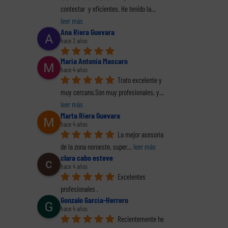
contestar  y eficientes. He tenido la
... 
reo
trónico
leer más
Ana Riera Guevara
hace 2 años
Maria Antonia Mascaro
hace 4 años
Trato excelente y 
muy cercano.Son muy profesionales, y
... 
 se
leer más
Las actas de
Despido
r
E
conciliación para
disciplinario por
Marta Riera Guevara
 no
nego
hace 4 años
llegar a un acuerdo
simular un
a de
ada
La mejor asesoría 
entre el trabajador
accidente. Dos
na
jor
y la empresa
sentencias
de la zona noroeste, super
... 
leer más
clara cabo esteve
hace 4 años
Excelentes 
profesionales .
Gonzalo Garcia-Herrero
hace 4 años
Recientemente he 