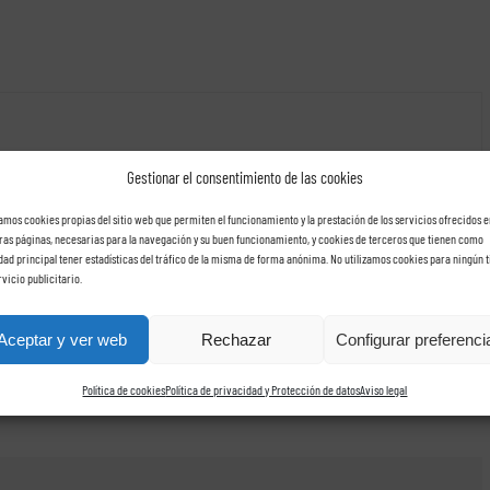
rídica, que ofrece un servicio integral y avanzado a empresas de todo el territorio
Gestionar el consentimiento de las cookies
de nóminas
,
auditorías fiscales
,
inspecciones de trabajo
,
grupos de sociedades
,
zamos cookies propias del sitio web que permiten el funcionamiento y la prestación de los servicios ofrecidos e
ras páginas, necesarias para la navegación y su buen funcionamiento, y cookies de terceros que tienen como
idad principal tener estadísticas del tráfico de la misma de forma anónima. No utilizamos cookies para ningún t
rvicio publicitario.
Aceptar y ver web
Rechazar
Configurar preferenci
Política de cookies
Política de privacidad y Protección de datos
Aviso legal