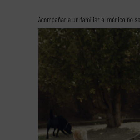
Acompañar a un familiar al médico no se
Ver
imagen
más
grande