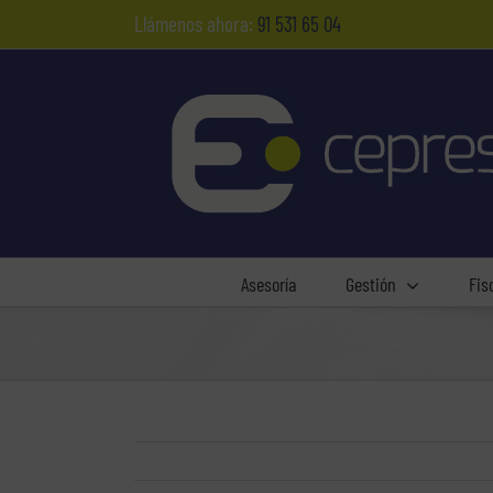
Saltar
Llámenos ahora:
91 531 65 04
al
contenido
Asesoría
Gestión
Fis