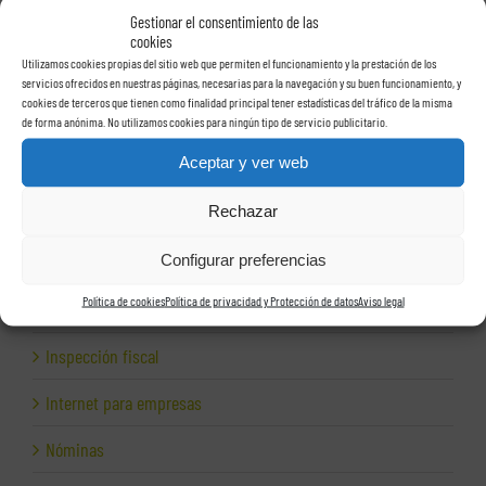
Gestionar el consentimiento de las
Facturas
cookies
Utilizamos cookies propias del sitio web que permiten el funcionamiento y la prestación de los
Grupos de sociedades
servicios ofrecidos en nuestras páginas, necesarias para la navegación y su buen funcionamiento, y
cookies de terceros que tienen como finalidad principal tener estadísticas del tráfico de la misma
Hacienda
de forma anónima. No utilizamos cookies para ningún tipo de servicio publicitario.
Aceptar y ver web
Herencias
Rechazar
Herramientas para empresas
Configurar preferencias
Impagos
Política de cookies
Política de privacidad y Protección de datos
Aviso legal
Inspección de Hacienda
Inspección fiscal
Internet para empresas
Nóminas