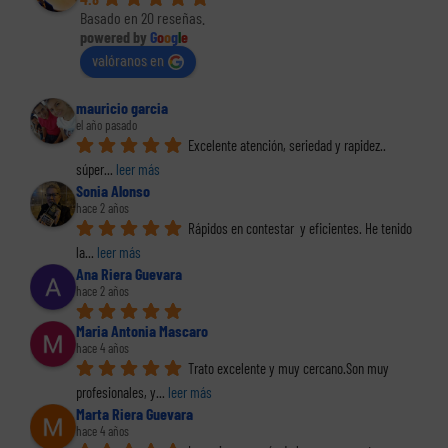
Basado en 20 reseñas.
powered by
G
o
o
g
l
e
valóranos en
mauricio garcia
el año pasado
Excelente atención, seriedad y rapidez.. 
súper
... 
leer más
Sonia Alonso
hace 2 años
Rápidos en contestar  y eficientes. He tenido 
la
... 
leer más
Ana Riera Guevara
hace 2 años
Maria Antonia Mascaro
hace 4 años
Trato excelente y muy cercano.Son muy 
profesionales, y
... 
leer más
Marta Riera Guevara
hace 4 años