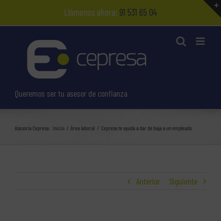
Saltar
Llámenos ahora:
91 531 65 04
al
contenido
Queremos ser tu asesor de confianza
Asesoría Cepresa:
Inicio
Área laboral
Cepresa te ayuda a dar de baja a un empleado
Anterior
Siguiente