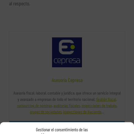
al respecto.
Asesoría Cepresa
Asesoría fiscal, laboral, contable y jurídica, que ofrece un servicio integral
y avanzado a empresas de todo el territorio nacional.
Gestión fiscal
,
outsourcing de nóminas
,
auditorías fiscales
,
inspecciones de trabajo
,
grupos de sociedades
,
inspecciones de Hacienda
…
Gestionar el consentimiento de las