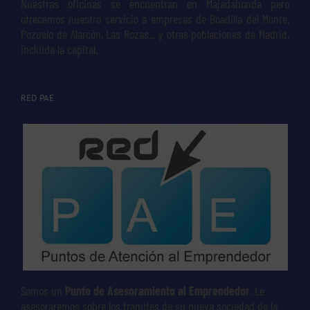
Nuestras oficinas se encuentran en Majadahonda pero
ofrecemos nuestro servicio a empresas de Boadilla del Monte,
Pozuelo de Alarcón, Las Rozas... y otras poblaciones de Madrid,
incluida la capital.
RED PAE
Somos un
Punto de Asesoramiento al Emprendedor
. Le
asesoraremos sobre los trámites de su nueva sociedad de la