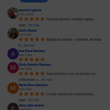
mauricio garcia
el año pasado
Excelente atención, seriedad y rapidez.. 
súper
... 
leer más
Sonia Alonso
hace 2 años
Rápidos en contestar  y eficientes. He tenido 
la
... 
leer más
Ana Riera Guevara
hace 2 años
Maria Antonia Mascaro
hace 4 años
Trato excelente y muy cercano.Son muy 
profesionales, y
... 
leer más
Marta Riera Guevara
hace 4 años
La mejor asesoría de la zona noroeste, 
super
... 
leer más
clara cabo esteve
hace 4 años