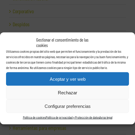
Corporativo
Despidos
Dirección financiera
Gestionar el consentimiento de las
cookies
Empresas e Internet
Utilizamos cookies propias del sitio web que permiten el funcionamiento y la prestación de los
servicios ofrecidos en nuestras páginas, necesarias para la navegación y su buen funcionamiento, y
Exportación
cookies de terceros que tienen como finalidad principal tener estadísticas del tráfico de la misma
de forma anónima. No utilizamos cookies para ningún tipo de servicio publicitario.
Facturas
Aceptar y ver web
Grupos de sociedades
Rechazar
Hacienda
Configurar preferencias
Herencias
Política de cookies
Política de privacidad y Protección de datos
Aviso legal
Herramientas para empresas