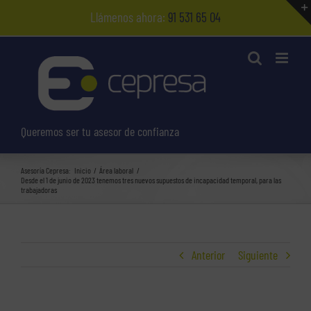
Saltar
Llámenos ahora:
91 531 65 04
al
contenido
Queremos ser tu asesor de confianza
Asesoría Cepresa:
Inicio
Área laboral
Desde el 1 de junio de 2023 tenemos tres nuevos supuestos de incapacidad temporal, para las
trabajadoras
Anterior
Siguiente