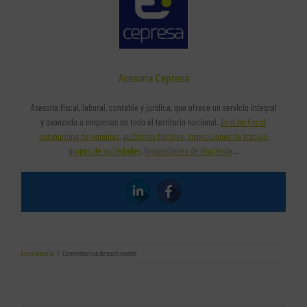
Asesoría Cepresa
Asesoría fiscal, laboral, contable y jurídica, que ofrece un servicio integral
y avanzado a empresas de todo el territorio nacional.
Gestión fiscal
,
outsourcing de nóminas
,
auditorías fiscales
,
inspecciones de trabajo
,
grupos de sociedades
,
inspecciones de Hacienda
…
en
Área laboral
|
Comentarios desactivados
Desde
el
1
de
junio