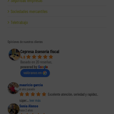
Seguridad empresas
Sociedades mercantiles
Teletrabajo
Opiniones de nuestros clientes
Cepresa Asesoría fiscal
4.8
Basado en 20 reseñas.
powered by
G
o
o
g
l
e
valóranos en
mauricio garcia
el año pasado
Excelente atención, seriedad y rapidez.. 
súper
... 
leer más
Sonia Alonso
hace 2 años