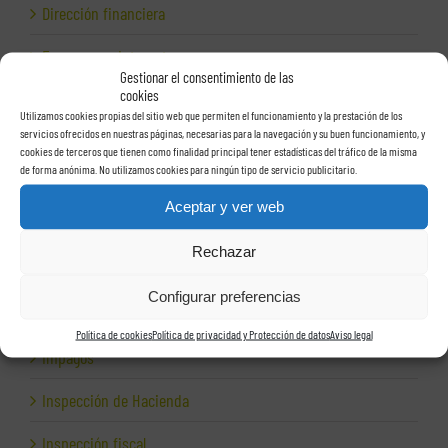
Dirección financiera
Empresas e Internet
Gestionar el consentimiento de las
cookies
Exportación
Utilizamos cookies propias del sitio web que permiten el funcionamiento y la prestación de los
servicios ofrecidos en nuestras páginas, necesarias para la navegación y su buen funcionamiento, y
Facturas
cookies de terceros que tienen como finalidad principal tener estadísticas del tráfico de la misma
de forma anónima. No utilizamos cookies para ningún tipo de servicio publicitario.
Grupos de sociedades
Aceptar y ver web
Hacienda
Rechazar
Herencias
Configurar preferencias
Herramientas para empresas
Política de cookies
Política de privacidad y Protección de datos
Aviso legal
Impagos
Inspección de Hacienda
Inspección fiscal