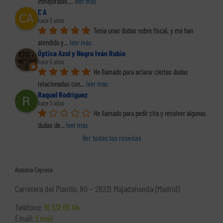
inmejorable,
... 
leer más
C A
hace 5 años
Tenia unas dudas sobre fiscal, y me han 
atendido y
... 
leer más
Óptica Azul y Negro Iván Rubio
hace 5 años
He llamado para aclarar ciertas dudas 
relacionadas con
... 
leer más
Raquel Rodriguez
hace 5 años
He llamado para pedir cita y resolver algunas 
dudas de
... 
leer más
Ver todas las reseñas
Asesoría Cepresa
Carretera del Plantío, 80 – 28221 Majadahonda (Madrid)
Teléfono:
91 531 65 04
Email:
Email