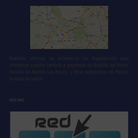
Nuestras oficinas se encuentran en Majadahonda pero
ofrecemos nuestro servicio a empresas de Boadilla del Monte,
Pozuelo de Alarcón, Las Rozas... y otras poblaciones de Madrid,
incluida la capital.
RED PAE