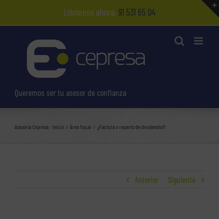
Saltar
Llámenos ahora:
91 531 65 04
al
contenido
Queremos ser tu asesor de confianza
Asesoría Cepresa:
Inicio
Área fiscal
¿Factura o reparto de dividendos?
Anterior
Siguiente