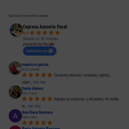
Opiniones de nuestros clientes
Cepresa Asesoría fiscal
4.8
Basado en 20 reseñas.
powered by
G
o
o
g
l
e
valóranos en
mauricio garcia
el año pasado
Excelente atención, seriedad y rapidez.. 
súper
... 
leer más
Sonia Alonso
hace 2 años
Rápidos en contestar  y eficientes. He tenido 
la
... 
leer más
Ana Riera Guevara
hace 2 años
Maria Antonia Mascaro