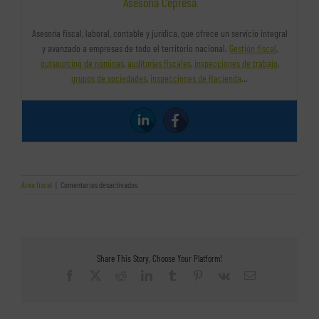
Asesoría Cepresa
Asesoría fiscal, laboral, contable y jurídica, que ofrece un servicio integral
y avanzado a empresas de todo el territorio nacional.
Gestión fiscal
,
outsourcing de nóminas
,
auditorías fiscales
,
inspecciones de trabajo
,
grupos de sociedades
,
inspecciones de Hacienda
…
en
Área fiscal
|
Comentarios desactivados
¿Factura
o
reparto
de
dividendos?
Share This Story, Choose Your Platform!
Facebook
X
Reddit
LinkedIn
Tumblr
Pinterest
Vk
Correo
electrónico