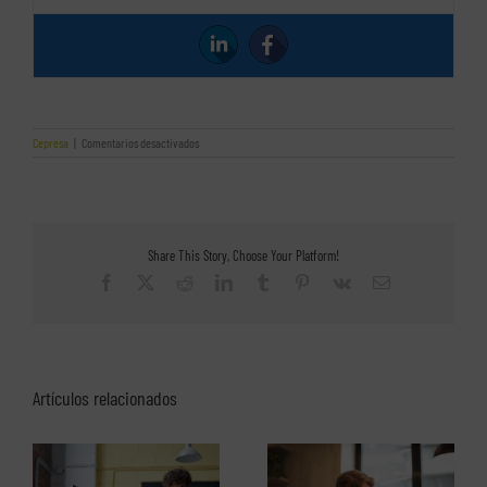
en
Cepresa
|
Comentarios desactivados
Las
claves
del
asesoramiento
laboral
y
Share This Story, Choose Your Platform!
fiscal
para
Facebook
X
Reddit
LinkedIn
Tumblr
Pinterest
Vk
Correo
deportistas
electrónico
de
Cepresa
Artículos relacionados