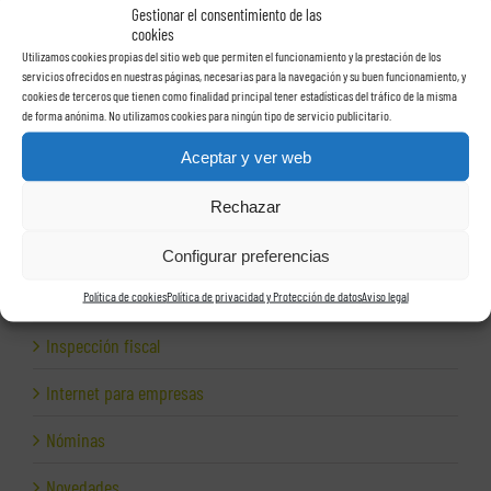
Facturas
Gestionar el consentimiento de las
cookies
Utilizamos cookies propias del sitio web que permiten el funcionamiento y la prestación de los
Grupos de sociedades
servicios ofrecidos en nuestras páginas, necesarias para la navegación y su buen funcionamiento, y
cookies de terceros que tienen como finalidad principal tener estadísticas del tráfico de la misma
Hacienda
de forma anónima. No utilizamos cookies para ningún tipo de servicio publicitario.
Herencias
Aceptar y ver web
Herramientas para empresas
Rechazar
Impagos
Configurar preferencias
Inspección de Hacienda
Política de cookies
Política de privacidad y Protección de datos
Aviso legal
Inspección fiscal
Internet para empresas
Nóminas
Novedades