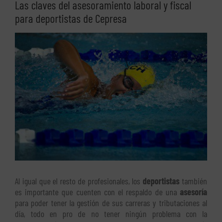
Las claves del asesoramiento laboral y fiscal
para deportistas de Cepresa
Ver
imagen
más
grande
Al igual que el resto de profesionales, los
deportistas
también
es importante que cuenten con el respaldo de una
asesoría
para poder tener la gestión de sus carreras y tributaciones al
día, todo en pro de no tener ningún problema con la