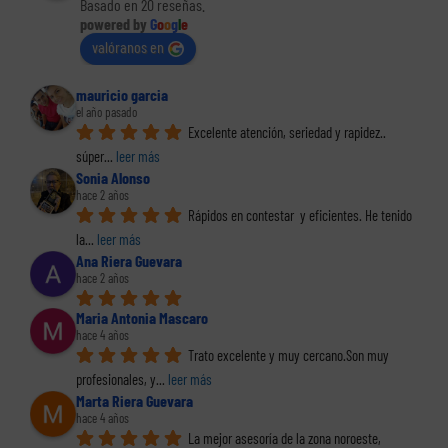
Basado en 20 reseñas.
powered by
G
o
o
g
l
e
valóranos en
mauricio garcia
el año pasado
Excelente atención, seriedad y rapidez.. 
súper
... 
leer más
Sonia Alonso
hace 2 años
Rápidos en contestar  y eficientes. He tenido 
la
... 
leer más
Ana Riera Guevara
hace 2 años
Maria Antonia Mascaro
hace 4 años
Trato excelente y muy cercano.Son muy 
profesionales, y
... 
leer más
Marta Riera Guevara
hace 4 años
La mejor asesoría de la zona noroeste, 