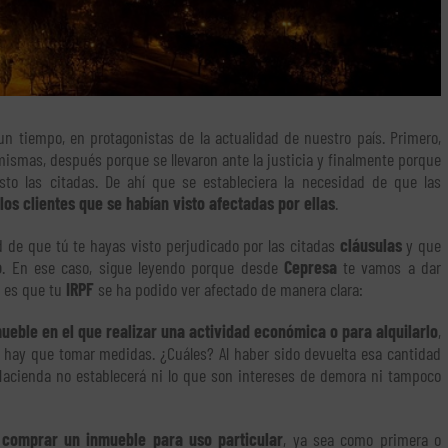
n tiempo, en protagonistas de la actualidad de nuestro país. Primero,
ismas, después porque se llevaron ante la justicia y finalmente porque
sto las citadas. De ahí que se estableciera la necesidad de que las
os clientes que se habían visto afectadas por ellas
.
ad de que tú te hayas visto perjudicado por las citadas
cláusulas
y que
o
. En ese caso, sigue leyendo porque desde
Cepresa
te vamos a dar
Y es que tu
IRPF
se ha podido ver afectado de manera clara:
eble en el que realizar una actividad económica o para alquilarlo
,
 hay que tomar medidas. ¿Cuáles? Al haber sido devuelta esa cantidad
, Hacienda no establecerá ni lo que son intereses de demora ni tampoco
a
comprar un inmueble para uso particular
, ya sea como primera o