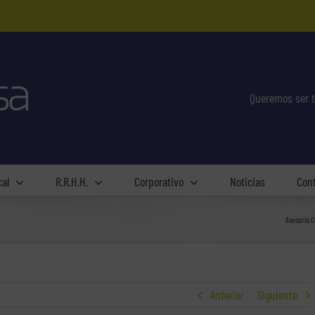
Queremos ser t
cal
R.R.H.H.
Corporativo
Noticias
Con
Asesoría 
Anterior
Siguiente