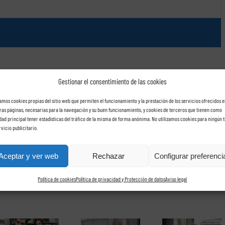
Gestionar el consentimiento de las cookies
zamos cookies propias del sitio web que permiten el funcionamiento y la prestación de los servicios ofrecidos e
ras páginas, necesarias para la navegación y su buen funcionamiento, y cookies de terceros que tienen como
idad principal tener estadísticas del tráfico de la misma de forma anónima. No utilizamos cookies para ningún t
rvicio publicitario.
Facebook
X
Reddit
LinkedIn
Tumblr
Pinterest
Vk
Cor
elec
Aceptar y ver web
Rechazar
Configurar preferenci
Política de cookies
Política de privacidad y Protección de datos
Aviso legal
El Tribunal
Supremo