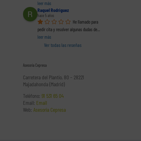
leer más
Raquel Rodriguez
hace 5 años
He llamado para 
pedir cita y resolver algunas dudas de
... 
leer más
Ver todas las reseñas
Asesoría Cepresa
Carretera del Plantío, 80 – 28221
Majadahonda (Madrid)
Teléfono:
91 531 65 04
Email:
Email
Web:
Asesoría Cepresa