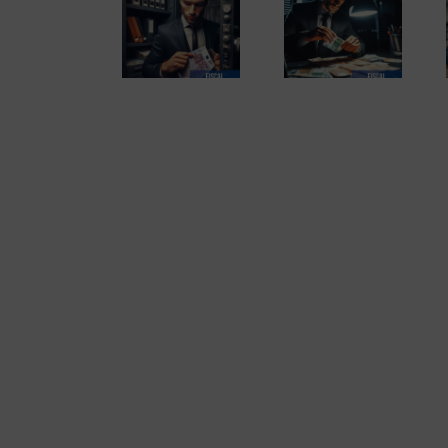
El perfil de los
El fraude fiscal (2
Los delitos fiscales
emprendedores
de 2)
(1 de 2)
españoles. Informe
completo en pdf