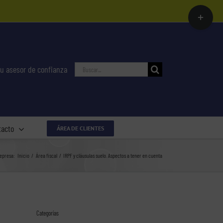
Toggle
Sliding
Bar
Area
Buscar:
u asesor de confianza
tacto
ÁREA DE CLIENTES
Cepresa:
Inicio
Área fiscal
IRPF y cláusulas suelo. Aspectos a tener en cuenta
Categorías