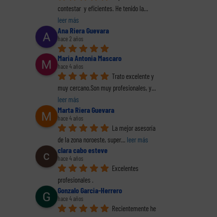
co
contestar  y eficientes. He tenido la
... 
El perfil de los
Hacie
leer más
al (2
Los delitos fiscales
emprendedores
la o
Ana Riera Guevara
(1 de 2)
españoles. Informe
pr
hace 2 años
completo en pdf
decl
renta
Maria Antonia Mascaro
La
hace 4 años
Trato excelente y 
muy cercano.Son muy profesionales, y
... 
leer más
Marta Riera Guevara
hace 4 años
La mejor asesoría 
de la zona noroeste, super
... 
leer más
clara cabo esteve
hace 4 años
Excelentes 
profesionales .
Gonzalo Garcia-Herrero
hace 4 años
Recientemente he 