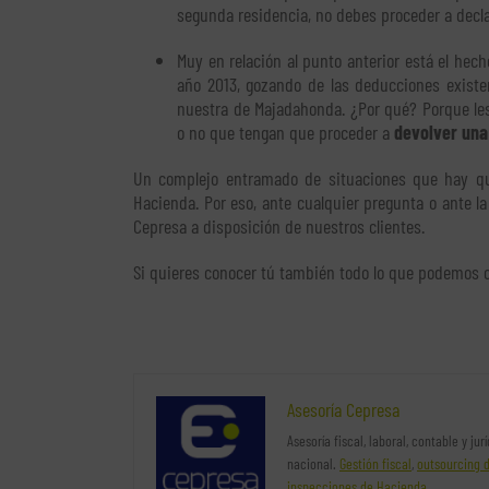
segunda residencia, no debes proceder a decla
Muy en relación al punto anterior está el hec
año 2013, gozando de las deducciones exist
nuestra de Majadahonda. ¿Por qué? Porque les
o no que tengan que proceder a
devolver una 
Un complejo entramado de situaciones que hay que
Hacienda. Por eso, ante cualquier pregunta o ante l
Cepresa a disposición de nuestros clientes.
Si quieres conocer tú también todo lo que podemos o
Asesoría Cepresa
Asesoría fiscal, laboral, contable y ju
nacional.
Gestión fiscal
,
outsourcing 
inspecciones de Hacienda
…