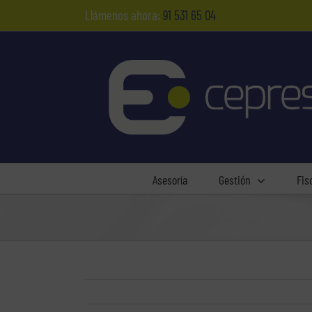
Saltar
Llámenos ahora:
91 531 65 04
al
contenido
Asesoría
Gestión
Fis