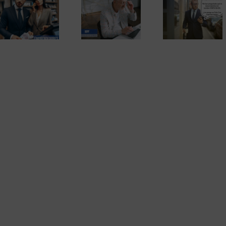
contradice a
Las inspecciones
Hacienda y elimina
por sorpresa en el
El fraude fisc
la obligación de
domicilio con la
de 2)
presentar la
nueva ley contra el
declaración de la
fraude fiscal
renta por internet.
La sentencia