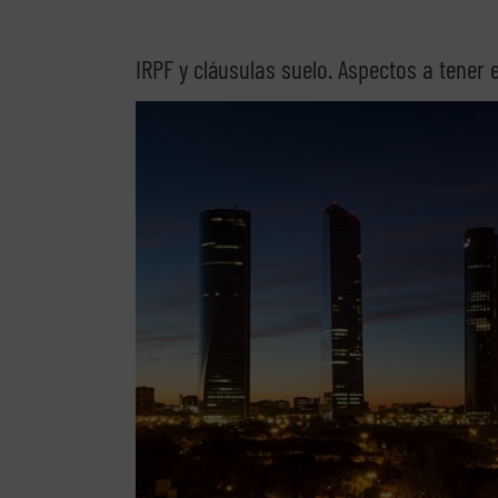
IRPF y cláusulas suelo. Aspectos a tener 
Ver
imagen
más
grande