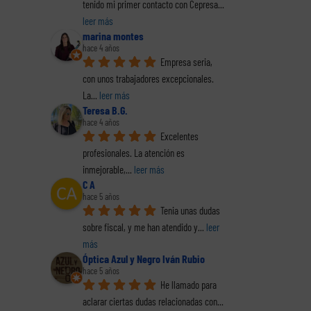
tenido mi primer contacto con Cepresa
... 
leer más
marina montes
hace 4 años
Empresa seria, 
con unos trabajadores excepcionales. 
La
... 
leer más
Teresa B.G.
hace 4 años
Excelentes 
profesionales. La atención es 
inmejorable,
... 
leer más
C A
hace 5 años
Tenia unas dudas 
sobre fiscal, y me han atendido y
... 
leer 
más
Óptica Azul y Negro Iván Rubio
hace 5 años
He llamado para 
aclarar ciertas dudas relacionadas con
... 