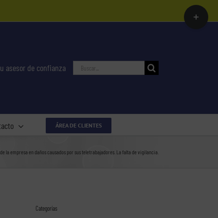
Toggle
Sliding
Bar
Area
Buscar:
u asesor de confianza
tacto
ÁREA DE CLIENTES
de la empresa en daños causados por sus teletrabajadores. La falta de vigilancia.
Categorías