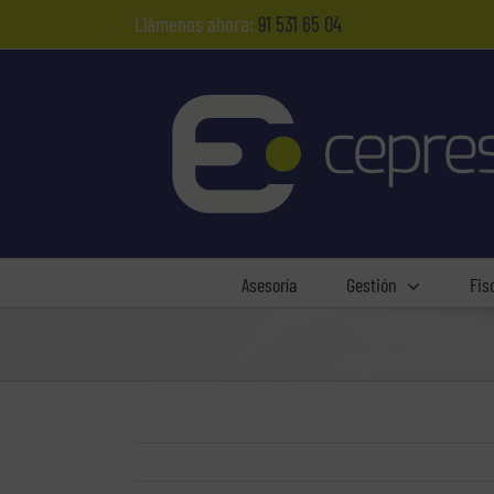
Saltar
Llámenos ahora:
91 531 65 04
al
contenido
Asesoría
Gestión
Fis