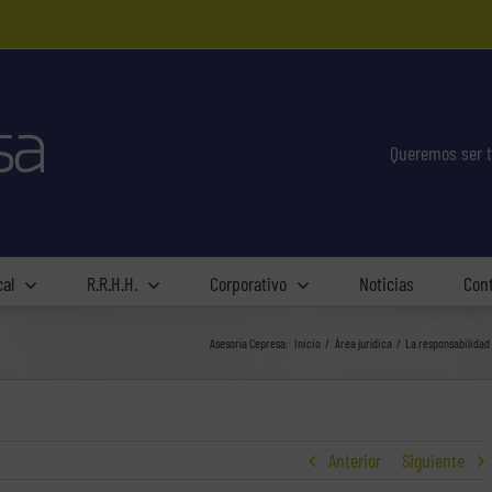
Queremos ser t
cal
R.R.H.H.
Corporativo
Noticias
Con
Asesoría Cepresa:
Inicio
Área jurídica
La responsabilidad 
Anterior
Siguiente