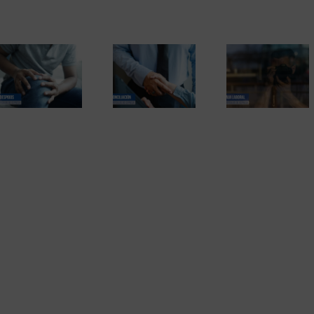
Las bajas laborales
El trabajador
y los detectives
El proceso
niega a se
privados. Informes
negociador en la
despedido, y
probatorios que
adaptación de
acepta la cart
pueden ser
jornada laboral
despido. U
rechazados. Una
sentencia
sentencia