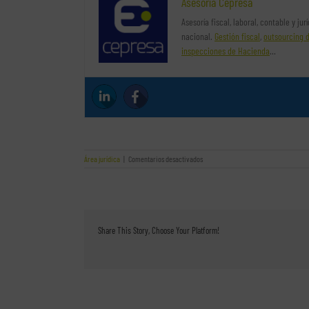
Asesoría Cepresa
Asesoría fiscal, laboral, contable y ju
nacional.
Gestión fiscal
,
outsourcing 
inspecciones de Hacienda
…
en
Área jurídica
|
Comentarios desactivados
La
responsabilidad
de
la
empresa
en
Share This Story, Choose Your Platform!
daños
causados
por
sus
teletrabajadores.
La
falta
de