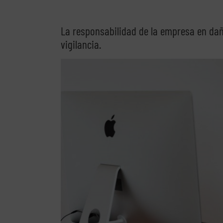
La responsabilidad de la empresa en dañ
vigilancia.
Ver
imagen
más
grande