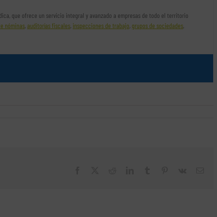
rídica, que ofrece un servicio integral y avanzado a empresas de todo el territorio
de nóminas
,
auditorías fiscales
,
inspecciones de trabajo
,
grupos de sociedades
,
Facebook
X
Reddit
LinkedIn
Tumblr
Pinterest
Vk
Cor
elec