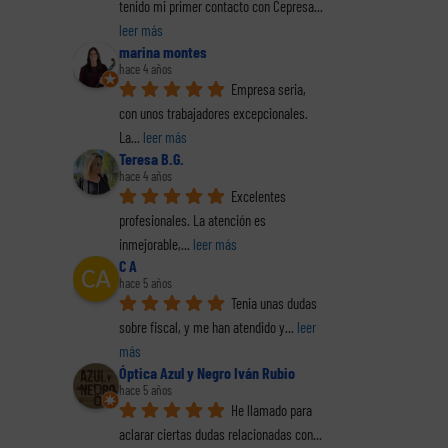
tenido mi primer contacto con Cepresa
... 
leer más
marina montes
hace 4 años
 se
Empresa seria, 
Las actas de
Despido
r
E
conciliación para
disciplinario por
con unos trabajadores excepcionales. 
 no
nego
llegar a un acuerdo
simular un
La
... 
leer más
a de
ada
entre el trabajador
accidente. Dos
Teresa B.G.
na
jor
y la empresa
sentencias
hace 4 años
Excelentes 
profesionales. La atención es 
inmejorable,
... 
leer más
C A
hace 5 años
Tenia unas dudas 
sobre fiscal, y me han atendido y
... 
leer 
más
Óptica Azul y Negro Iván Rubio
hace 5 años
He llamado para 
aclarar ciertas dudas relacionadas con
... 