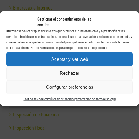
Empresas e Internet
Gestionar el consentimiento de las
Exportación
cookies
Utilizamos cookies propias del sitio web que permiten el funcionamiento y la prestación de los
Facturas
servicios ofrecidos en nuestras páginas, necesarias para la navegación y su buen funcionamiento, y
cookies de terceros que tienen como finalidad principal tener estadísticas del tráfico de la misma
Grupos de sociedades
de forma anónima. No utilizamos cookies para ningún tipo de servicio publicitario.
Aceptar y ver web
Hacienda
Rechazar
Herencias
Herramientas para empresas
Configurar preferencias
Política de cookies
Política de privacidad y Protección de datos
Aviso legal
Impagos
Inspección de Hacienda
Inspección fiscal