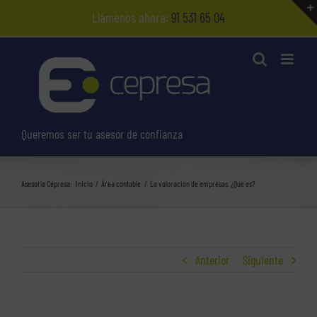
Saltar
Llámenos ahora:
91 531 65 04
al
contenido
Queremos ser tu asesor de confianza
Asesoría Cepresa:
Inicio
Área contable
La valoración de empresas. ¿Qué es?
Anterior
Siguiente