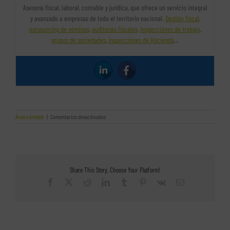
Asesoría fiscal, laboral, contable y jurídica, que ofrece un servicio integral
y avanzado a empresas de todo el territorio nacional.
Gestión fiscal
,
outsourcing de nóminas
,
auditorías fiscales
,
inspecciones de trabajo
,
grupos de sociedades
,
inspecciones de Hacienda
…
en
Área contable
|
Comentarios desactivados
La
valoración
de
empresas.
¿Qué
es?
Share This Story, Choose Your Platform!
Facebook
X
Reddit
LinkedIn
Tumblr
Pinterest
Vk
Correo
electrónico