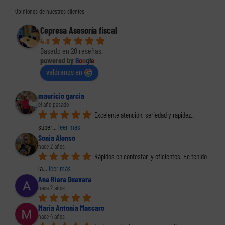
Opiniones de nuestros clientes
Cepresa Asesoría fiscal
4.8
Basado en 20 reseñas.
powered by
G
o
o
g
l
e
valóranos en
mauricio garcia
el año pasado
Excelente atención, seriedad y rapidez.. 
súper
... 
leer más
Sonia Alonso
hace 2 años
Rápidos en contestar  y eficientes. He tenido 
la
... 
leer más
Ana Riera Guevara
hace 2 años
Maria Antonia Mascaro
hace 4 años